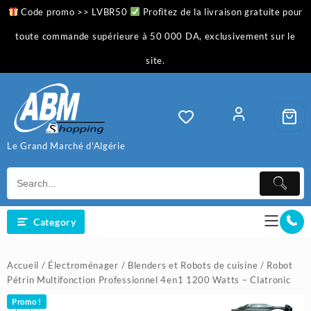
Skip
Code promo >> LVBR50
Profitez de la livraison gratuite pour
to
content
toute commande supérieure à 50 000 DA, exclusivement sur le
site.
Le Grand Marché d'Algérie
Category
Accueil
/
Électroménager
/
Blenders et Robots de cuisine
/ Robot
Pétrin Multifonction Professionnel 4en1 1200 Watts – Clatronic
Promo !