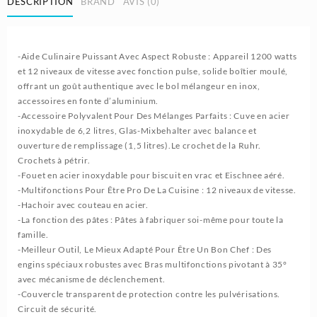
DESCRIPTION
BRAND
AVIS (0)
-Aide Culinaire Puissant Avec Aspect Robuste : Appareil 1200 watts
et 12 niveaux de vitesse avec fonction pulse, solide boîtier moulé,
offrant un goût authentique avec le bol mélangeur en inox,
accessoires en fonte d’aluminium.
-Accessoire Polyvalent Pour Des Mélanges Parfaits : Cuve en acier
inoxydable de 6,2 litres, Glas-Mixbehalter avec balance et
ouverture de remplissage (1,5 litres).Le crochet de la Ruhr.
Crochets à pétrir.
-Fouet en acier inoxydable pour biscuit en vrac et Eischnee aéré.
-Multifonctions Pour Être Pro De La Cuisine : 12 niveaux de vitesse.
-Hachoir avec couteau en acier.
-La fonction des pâtes : Pâtes à fabriquer soi-même pour toute la
famille.
-Meilleur Outil, Le Mieux Adapté Pour Être Un Bon Chef : Des
engins spéciaux robustes avec Bras multifonctions pivotant à 35°
avec mécanisme de déclenchement.
-Couvercle transparent de protection contre les pulvérisations.
Circuit de sécurité.