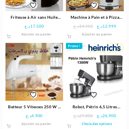
sur
sur
la
la
page
page
Friteuse à Air sans Huile
Machine à Pain et à Pizza
du
du
1000W 1,8L – Clatronic
2en1 1800W – Sonashi
Le
Le
د.ج
17.500
د.ج
14.950
د.ج
12.999
produit
produit
prix
prix
Ajouter au panier
Ajouter au panier
initial
actuel
était :
est :
Promo !
14.950د.ج.
Batteur 5 Vitesses 250 W –
Robot, Pétrin 6,5 Litres
Clatronic
1300W – Heinrich’s
Le
Le
د.ج
4.900
د.ج
29.000
د.ج
26.900
prix
prix
Ce
Ajouter au panier
Choix des options
initial
actuel
produit