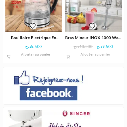
options
peuven
être
choisie
sur
la
page
Bouilloire Electrique En
Bras Mixeur INOX 1000 Watt
du
Verre Sans Fil – 1,7 L – 2200
– Proficook
Le
Le
د.ج
5.500
د.ج
10.200
د.ج
9.500
produit
W – Bomann
prix
prix
Ajouter au panier
Ajouter au panier
initial
actuel
était :
est :
10.200د.ج.