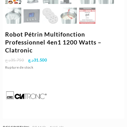
Robot Pétrin Multifonction
Professionnel 4en1 1200 Watts –
Clatronic
Le
Le
د.ج
35.750
د.ج
31.500
prix
prix
Rupture de stock
initial
actuel
était :
est :
31.500د.ج.
35.750د.ج.