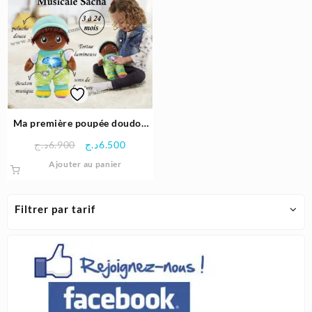
Ma première poupée doudou
musicale Sacha | VTECH
Le
Le
د.ج
6.900
د.ج
6.500
prix
prix
Ajouter au panier
initial
actuel
était :
est :
6.500د.ج.
6.900د.ج.
Filtrer par tarif