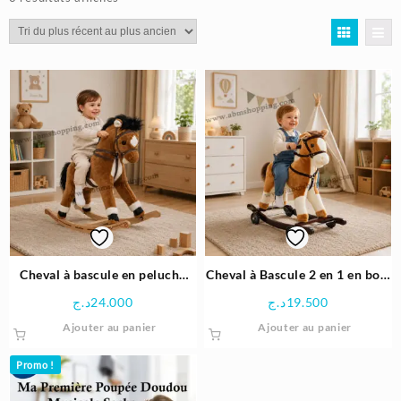
du
plus
récent
au
plus
ancien
Cheval à bascule en peluche
Cheval à Bascule 2 en 1 en bois
avec sons pour enfants
avec roues et peluche pour
د.ج
24.000
د.ج
19.500
enfants
Ajouter au panier
Ajouter au panier
Promo !