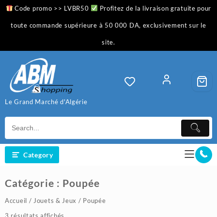
Skip
Code promo >> LVBR50
Profitez de la livraison gratuite pour
to
content
toute commande supérieure à 50 000 DA, exclusivement sur le
site.
Le Grand Marché d'Algérie
Category
Catégorie :
Poupée
Accueil
/
Jouets & Jeux
/ Poupée
Trié
3 résultats affichés