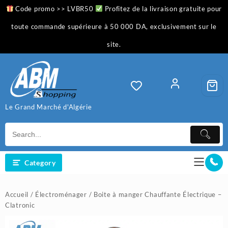
Skip
Code promo >> LVBR50
Profitez de la livraison gratuite pour
to
content
toute commande supérieure à 50 000 DA, exclusivement sur le
site.
Le Grand Marché d'Algérie
Category
Accueil
/
Électroménager
/ Boite à manger Chauffante Électrique –
Clatronic