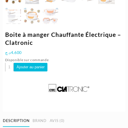
Boite à manger Chauffante Électrique –
Clatronic
د.ج
4.600
Disponible sur commande
quantité
Ajouter au panier
de
Boite
à
manger
Chauffante
Électrique
-
Clatronic
DESCRIPTION
BRAND
AVIS (0)