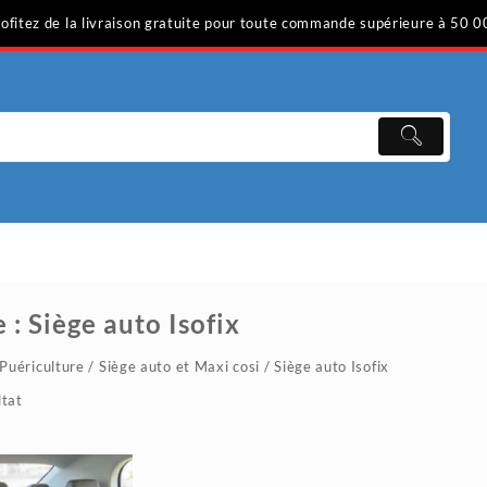
ofitez de la livraison gratuite pour toute commande supérieure à 50 0
e :
Siège auto Isofix
Puériculture
/
Siège auto et Maxi cosi
/ Siège auto Isofix
ltat