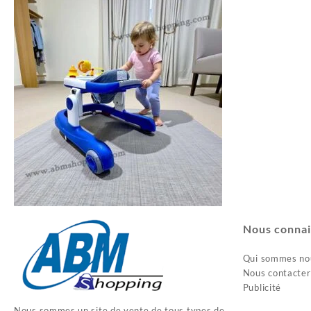
35.400د.ج.
41.300د.ج.
Nous connai
Qui sommes no
Nous contacter
Publicité
Nous sommes un site de vente de tous types de