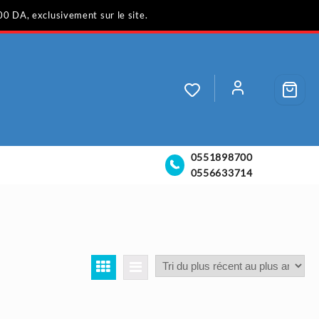
00 DA, exclusivement sur le site.
0551898700
0556633714