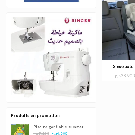
Siège auto
inclinable Pivo
د.ج
38.90
Produits en promotion
Piscine gonflable summer
Le
Le
smiles165x144x69cm |
د.ج
5.200
د.ج
4.300