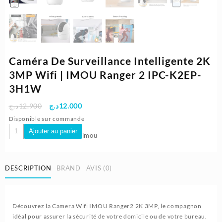
Caméra De Surveillance Intelligente 2K
3MP Wifi | IMOU Ranger 2 IPC-K2EP-
3H1W
Le
Le
د.ج
12.900
د.ج
12.000
prix
prix
Disponible sur commande
initial
actuel
quantité
Ajouter au panier
imou
était :
est :
de
12.000د.ج.
12.900د.ج.
Caméra
De
DESCRIPTION
BRAND
AVIS (0)
Surveillance
Intelligente
2K
3MP
Découvrez la Camera Wifi IMOU Ranger2 2K 3MP, le compagnon
Wifi
idéal pour assurer la sécurité de votre domicile ou de votre bureau.
|