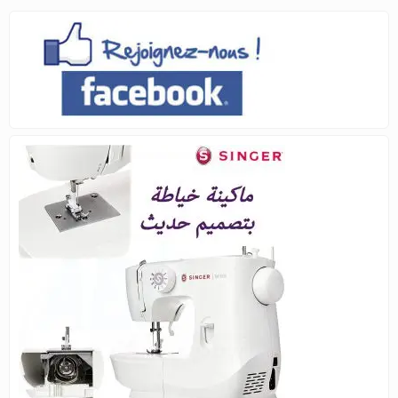
était :
est :
14.900د.ج.