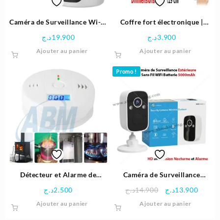
Caméra de Surveillance Wi-Fi
Coffre fort électronique |
6 Rotation 360° Double
Beetro
د.ج
19.900
د.ج
3.900
Objectif 2K+ | EZVIZ H7c
Ajouter au panier
Ajouter au panier
Dual
Promo !
Détecteur et Alarme de
Caméra de Surveillance
Monoxyde de Carbone
Extérieure Sans Fil WiFi
Le
Le
د.ج
2.500
د.ج
14.900
د.ج
13.900
Batterie 5000mAh HD avec
prix
prix
Ajouter au panier
Ajouter au panier
Vision Nocturne et Alarme |
initial
actuel
O-KAM Pro