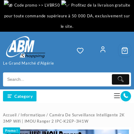
Skip
Code promo >> LVBR50
Profitez de la livraison gratuite
to
content
pour toute commande supérieure à 50 000 DA, exclusivement sur
le site.
Le Grand Marché d'Algérie
Category
Accueil
/
Informatique
/ Caméra De Surveillance Intelligente 2K
3MP Wifi | IMOU Ranger 2 IPC-K2EP-3H1W
Promo !