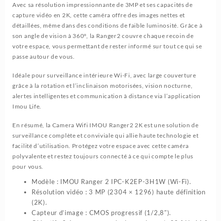
Avec sa résolution impressionnante de 3MP et ses capacités de
IMOU
capture vidéo en 2K, cette caméra offre des images nettes et
Ranger
détaillées, même dans des conditions de faible luminosité. Grâce à
2
son angle de vision à 360°, la Ranger2 couvre chaque recoin de
IPC-
votre espace, vous permettant de rester informé sur tout ce qui se
K2EP-
passe autour de vous.
3H1W
Idéale pour surveillance intérieure Wi-Fi, avec large couverture
grâce à la rotation et l’inclinaison motori­sées, vision nocturne,
alertes intelligentes et communication à distance via l’application
Imou Life.
En résumé, la Camera Wifi IMOU Ranger2 2K est une solution de
surveillance complète et conviviale qui allie haute technologie et
facilité d’utilisation. Protégez votre espace avec cette caméra
polyvalente et restez toujours connecté à ce qui compte le plus
pour vous.
Modèle : IMOU Ranger 2 IPC-K2EP-3H1W (Wi-Fi).
Résolution vidéo : 3 MP (2304 × 1296) haute définition
(2K).
Capteur d’image : CMOS progressif (1/2,8″).