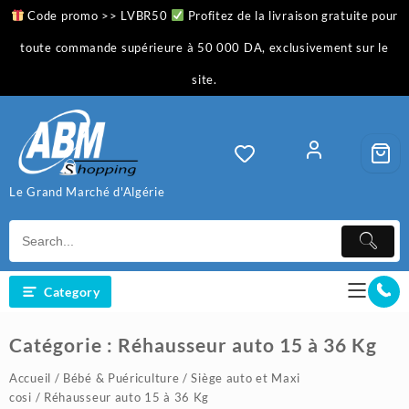
Skip
Code promo >> LVBR50
Profitez de la livraison gratuite pour
to
content
toute commande supérieure à 50 000 DA, exclusivement sur le
site.
Le Grand Marché d'Algérie
Category
Catégorie :
Réhausseur auto 15 à 36 Kg
Accueil
/
Bébé & Puériculture
/
Siège auto et Maxi
cosi
/ Réhausseur auto 15 à 36 Kg