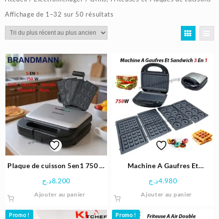
Trié
Affichage de 1–32 sur 50 résultats
du
plus
récent
au
plus
ancien
Plaque de cuisson 5en1 750 w
Machine A Gaufres Et
avec plaques antiadhésives
Sandwich 750W 3 En 1
د.ج
8.200
د.ج
4.980
interchangeables |
Plaques Interchangeables |
Ajouter au panier
Ajouter au panier
BRANDMANN BR-SM-004
Multismart MS-SW4013
Promo !
Promo !