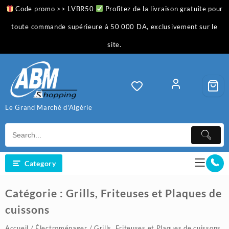
Skip
Code promo >> LVBR50
Profitez de la livraison gratuite pour
to
content
toute commande supérieure à 50 000 DA, exclusivement sur le
site.
Le Grand Marché d'Algérie
Category
Catégorie :
Grills, Friteuses et Plaques de
cuissons
Accueil
/
Électroménager
/ Grills, Friteuses et Plaques de cuissons