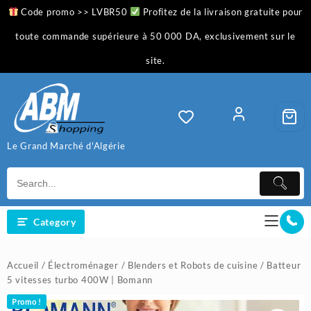
Skip
Code promo >> LVBR50
Profitez de la livraison gratuite pour
to
content
toute commande supérieure à 50 000 DA, exclusivement sur le
site.
Le Grand Marché d'Algérie
Category
Accueil
/
Électroménager
/
Blenders et Robots de cuisine
/ Batteur
5 vitesses turbo 400W | Bomann
Promo !