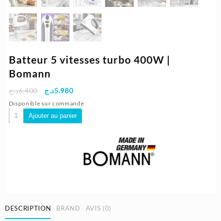
Batteur 5 vitesses turbo 400W |
Bomann
Le
Le
د.ج
6.400
د.ج
5.980
prix
prix
Disponible sur commande
initial
actuel
quantité
Ajouter au panier
était :
est :
de
5.980د.ج.
6.400د.ج.
Batteur
5
vitesses
turbo
400W
|
Bomann
DESCRIPTION
BRAND
AVIS (0)