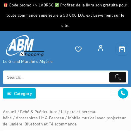
Skip
Code promo >> LVBR50
Profitez de la livraison gratuite pour
to
content
toute commande supérieure à 50 000 DA, exclusivement sur le
site.
Le Grand Marché d'Algérie
Category
Accueil
/
Bébé & Puériculture
/
Lit parc et berceau
bébé
/
Accessoires Lit & Berceau
/ Mobile musical avec projecteur
de lumière, Bluetooth et Télécommande