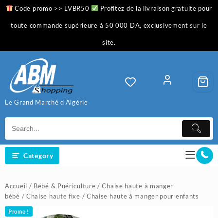
Skip
Code promo >> LVBR50
Profitez de la livraison gratuite pour
to
content
toute commande supérieure à 50 000 DA, exclusivement sur le
site.
Le Grand Marché d'Algérie
Category
Accueil
/
Bébé & Puériculture
/
Chaise haute à manger
bébé
/
Chaise haute fixe
/ Chaise haute à manger pour enfants
Promo !