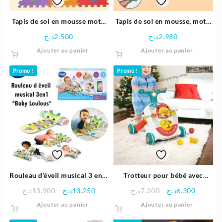
la
page
Tapis de sol en mousse motif
Tapis de sol en mousse, motif
du
chiffres
alphabet
د.ج
2.500
د.ج
2.980
produit
Ajouter au panier
Ajouter au panier
Promo !
Promo !
Rouleau d’éveil musical 3 en 1
Trotteur pour bébé avec
– Baby Loulous – Vtech
lumière et musique |
Le
Le
Le
Le
د.ج
13.900
د.ج
13.250
د.ج
7.300
د.ج
6.300
HuangerB
prix
prix
prix
prix
Ajouter au panier
Ajouter au panier
initial
actuel
initial
actuel
était :
est :
était :
est :