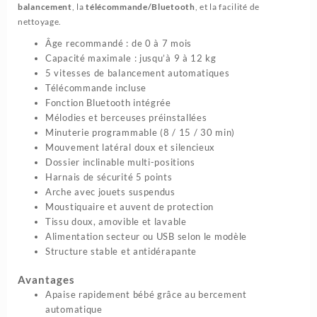
balancement
, la
télécommande/Bluetooth
, et la facilité de
0-
nettoyage.
7mois
Âge recommandé : de 0 à 7 mois
Capacité maximale : jusqu’à 9 à 12 kg
5 vitesses de balancement automatiques
Télécommande incluse
Fonction Bluetooth intégrée
Mélodies et berceuses préinstallées
Minuterie programmable (8 / 15 / 30 min)
Mouvement latéral doux et silencieux
Dossier inclinable multi-positions
Harnais de sécurité 5 points
Arche avec jouets suspendus
Moustiquaire et auvent de protection
Tissu doux, amovible et lavable
Alimentation secteur ou USB selon le modèle
Structure stable et antidérapante
Avantages
Apaise rapidement bébé grâce au bercement
automatique