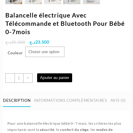
Balancelle électrique Avec
Télécommande et Bluetooth Pour Bébé
0-7mois
Le
Le
د.ج
25.500
د.ج
23.500
prix
prix
Couleur
initial
actuel
était :
est :
23.500د.ج.
25.500د.ج.
quantité
Ajouter au panier
-
+
de
Balancelle
électrique
DESCRIPTION
INFORMATIONS COMPLÉMENTAIRES
AVIS (0)
Avec
Télécommande
et
Bluetooth
Pour une balancelle électrique bébé 0–7 mois, les critères les plus
Pour
importants sont la
sécurité
, le
confort du siège
, les
modes de
Bébé