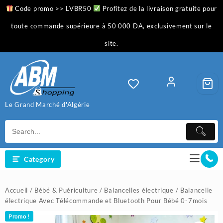
Skip
Code promo >> LVBR50
Profitez de la livraison gratuite pour
to
content
toute commande supérieure à 50 000 DA, exclusivement sur le
site.
Le Grand Marché d'Algérie
Category
Accueil
/
Bébé & Puériculture
/
Balancelles électrique
/ Balancelle
électrique Avec Télécommande et Bluetooth Pour Bébé 0-7mois
Promo !