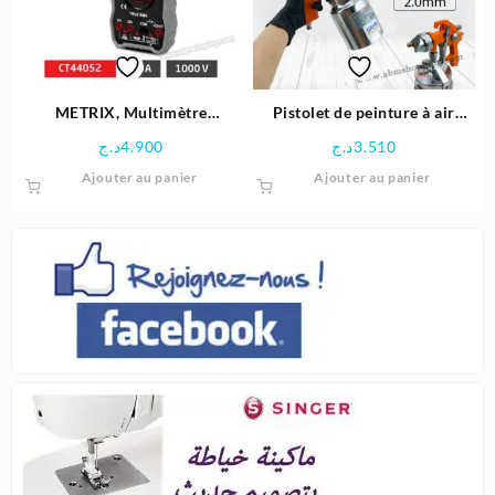
METRIX, Multimètre
Pistolet de peinture à air
Numérique 750 V – Crown
HVLP 1000ml | CROWN
د.ج
4.900
د.ج
3.510
Ajouter au panier
Ajouter au panier