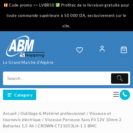
Skip
Code promo >> LVBR50
Profitez de la livraison gratuite pour
to
content
toute commande supérieure à 50 000 DA, exclusivement sur le
site.
Le Grand Marché d'Algérie
Category
Accueil
/
Outillage & Matériel professionnel
/
Visseuse et
tournevis électrique
/ Visseuse Perceuse Sans Fil 12V 10mm 2
Batteries 1,5 Ah | CROWN CT21053LH-1.5 BMC