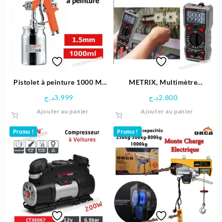
Pistolet à peinture 1000 Ml
METRIX, Multimètre
1.5 MM -Crown
numérique Digital 600v –
د.ج
3.999
د.ج
2.800
Crown
Ajouter au panier
Ajouter au panier
Promo !
Promo !