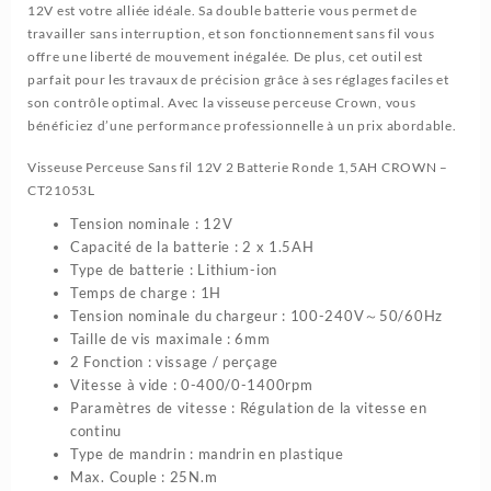
12V est votre alliée idéale. Sa double batterie vous permet de
travailler sans interruption, et son fonctionnement sans fil vous
offre une liberté de mouvement inégalée. De plus, cet outil est
parfait pour les travaux de précision grâce à ses réglages faciles et
son contrôle optimal. Avec la visseuse perceuse Crown, vous
bénéficiez d’une performance professionnelle à un prix abordable.
Visseuse Perceuse Sans fil 12V 2 Batterie Ronde 1,5AH CROWN –
CT21053L
Tension nominale : 12V
Capacité de la batterie : 2 x 1.5AH
Type de batterie : Lithium-ion
Temps de charge : 1H
Tension nominale du chargeur : 100-240V～50/60Hz
Taille de vis maximale : 6mm
2 Fonction : vissage / perçage
Vitesse à vide : 0-400/0-1400rpm
Paramètres de vitesse : Régulation de la vitesse en
continu
Type de mandrin : mandrin en plastique
Max. Couple : 25N.m