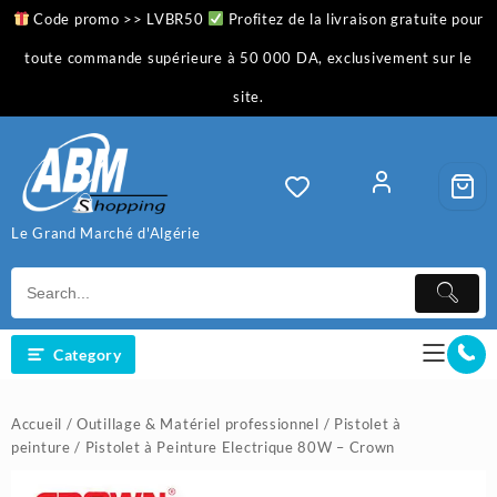
Skip
Code promo >> LVBR50
Profitez de la livraison gratuite pour
to
content
toute commande supérieure à 50 000 DA, exclusivement sur le
site.
Le Grand Marché d'Algérie
Category
Accueil
/
Outillage & Matériel professionnel
/
Pistolet à
peinture
/ Pistolet à Peinture Electrique 80W – Crown