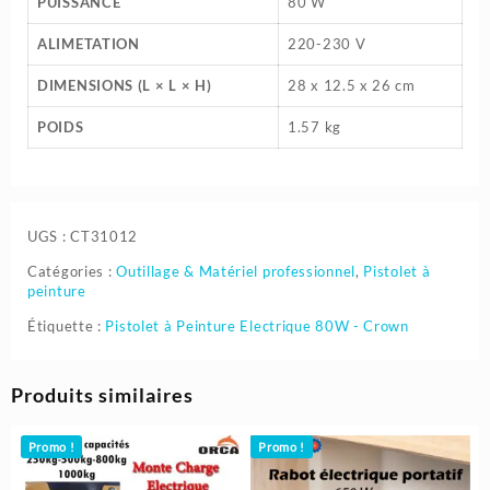
PUISSANCE
80 W
ALIMETATION
220-230 V
DIMENSIONS (L × L × H)
28 x 12.5 x 26 cm
POIDS
1.57 kg
UGS :
CT31012
Catégories :
Outillage & Matériel professionnel
,
Pistolet à
peinture
Étiquette :
Pistolet à Peinture Electrique 80W - Crown
Produits similaires
Promo !
Promo !