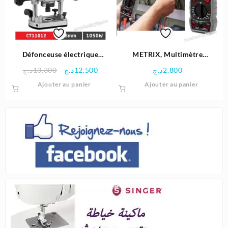
Défonceuse électrique
METRIX, Multimètre
CROWN 8mm 1050W
numérique Digital 600v –
Le
Le
د.ج
13.300
د.ج
12.500
د.ج
2.800
Crown
prix
prix
Ajouter au panier
Ajouter au panier
initial
actuel
était :
est :
12.500د.ج.
13.300د.ج.