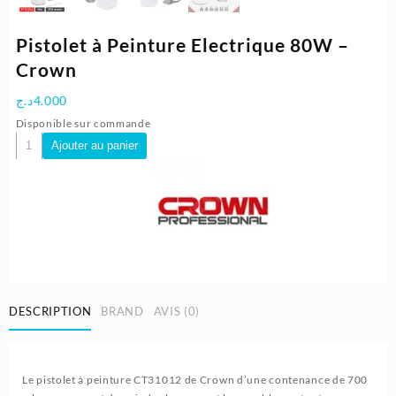
Pistolet à Peinture Electrique 80W –
Crown
د.ج
4.000
Disponible sur commande
quantité
Ajouter au panier
de
Pistolet
à
Peinture
Electrique
80W
-
Crown
DESCRIPTION
BRAND
AVIS (0)
Le pistolet à peinture CT31012 de Crown d’une contenance de 700