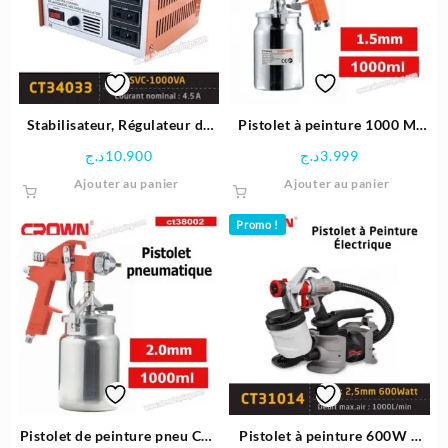
peuven
être
choisie
sur
la
page
Stabilisateur, Régulateur de
Pistolet à peinture 1000 Ml
du
tension automatique 1000VA
1.5 MM -Crown
د.ج
10.900
د.ج
3.999
produit
| Crown
Ajouter au panier
Ajouter au panier
Promo !
Pistolet de peinture pneu Cap
Pistolet à peinture 600W –