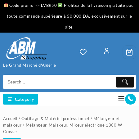
Skip
Code promo >> LVBR50
Profitez de la livraison gratuite pour
to
content
toute commande supérieure à 50 000 DA, exclusivement sur le
site.
Le Grand Marché d'Algérie
Category
Accueil
/
Outillage & Matériel professionnel
/
Mélangeur et
malaxeur
/ Mélangeur, Malaxeur, Mixeur électrique 1300 W –
Crosse