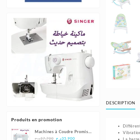
DESCRIPTION
Produits en promotion
Différen
Machines à Coudre Promise
Vibratio
Le
Le
1408 - Singer
د.ج
37.700
د.ج
35.900
La barre