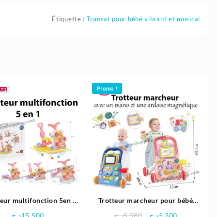
e
Étiquette :
Transat pour bébé vibrant et musical
Promo !
ur multifonction 5en 1
Trotteur marcheur pour bébé
ur , poussette , scooter ,
avec un piano et une ardoise
Le
Le
د.ج
15.500
د.ج
5.980
د.ج
5.300