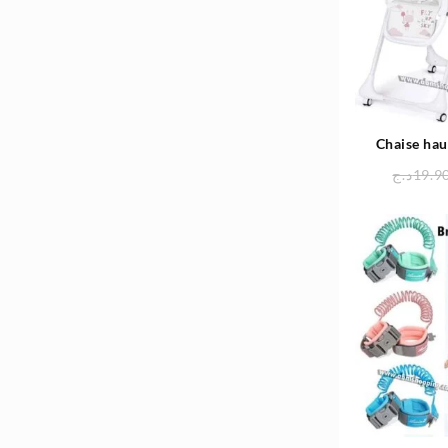
Chaise hau
positions ave
د.ج
19.9
–