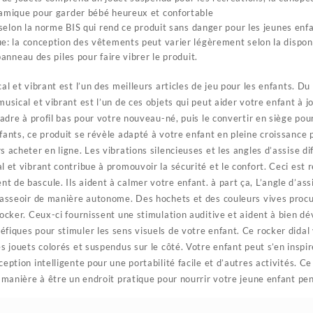
mique pour garder bébé heureux et confortable
 selon la norme BIS qui rend ce produit sans danger pour les jeunes enf
: la conception des vêtements peut varier légèrement selon la disponib
panneau des piles pour faire vibrer le produit.
 et vibrant est l’un des meilleurs articles de jeu pour les enfants. Du 
usical et vibrant est l’un de ces objets qui peut aider votre enfant à j
cadre à profil bas pour votre nouveau-né, puis le convertir en siège pour
fants, ce produit se révèle adapté à votre enfant en pleine croissance
 acheter en ligne. Les vibrations silencieuses et les angles d’assise di
 et vibrant contribue à promouvoir la sécurité et le confort. Ceci est r
 de bascule. Ils aident à calmer votre enfant. à part ça, L’angle d’ass
’asseoir de manière autonome. Des hochets et des couleurs vives procur
rocker. Ceux-ci fournissent une stimulation auditive et aident à bien dé
fiques pour stimuler les sens visuels de votre enfant. Ce rocker didal 
s jouets colorés et suspendus sur le côté. Votre enfant peut s’en inspi
eption intelligente pour une portabilité facile et d’autres activités. 
e manière à être un endroit pratique pour nourrir votre jeune enfant pen