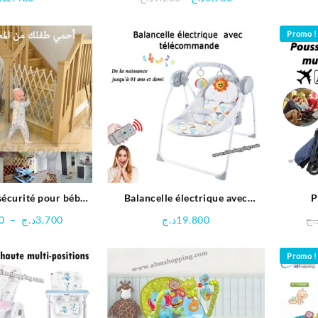
HUANGER
prix
prix
initial
actuel
Promo !
était :
est :
6.980د.ج.
9.200د.ج.
sécurité pour bébé
Balancelle électrique avec
P
tifonction
télécommande jusqu’à 18 Kg
multi
Plage
0
–
د.ج
3.700
د.ج
19.800
.ج
de
prix :
Promo !
2.000د.ج
à
3.700د.ج