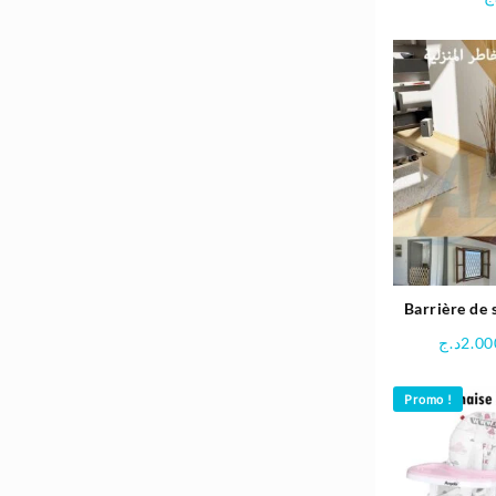
Barrière de 
Mul
د.ج
2.00
Promo !