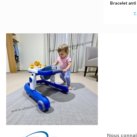
Bracelet anti
avec f
ج
Nous connai