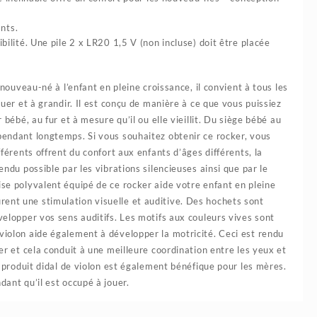
ants.
ilité. Une pile 2 x LR20 1,5 V (non incluse) doit être placée
nouveau-né à l’enfant en pleine croissance, il convient à tous les
ouer et à grandir. Il est conçu de manière à ce que vous puissiez
 bébé, au fur et à mesure qu’il ou elle vieillit. Du siège bébé au
 pendant longtemps. Si vous souhaitez obtenir ce rocker, vous
fférents offrent du confort aux enfants d’âges différents, la
endu possible par les vibrations silencieuses ainsi que par le
ise polyvalent équipé de ce rocker aide votre enfant en pleine
ent une stimulation visuelle et auditive. Des hochets sont
velopper vos sens auditifs. Les motifs aux couleurs vives sont
violon aide également à développer la motricité. Ceci est rendu
rer et cela conduit à une meilleure coordination entre les yeux et
Ce produit didal de violon est également bénéfique pour les mères.
dant qu’il est occupé à jouer.