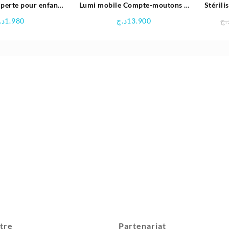
 perte pour enfants
Lumi mobile Compte-moutons –
Stérili
ermeture Clé
Vtech
د.
1.980
د.ج
13.900
.ج
tre
Partenariat