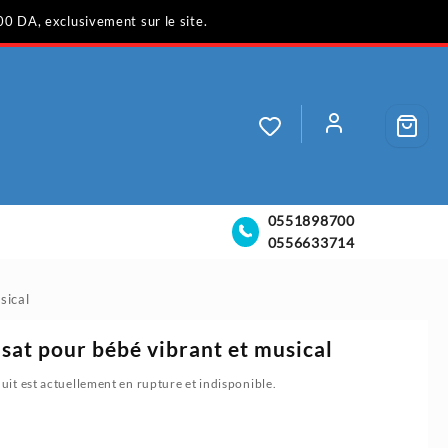
00 DA, exclusivement sur le site.
0551898700
0556633714
sical
sat pour bébé vibrant et musical
uit est actuellement en rupture et indisponible.