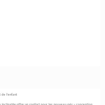
 de l’enfant
 inclinable offre un confort pour les nouveau-nés – conception