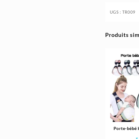
4.980د.ج.
5.800د.ج.
UGS :
TR009
Produits sim
Porte-bébé 
po
ج