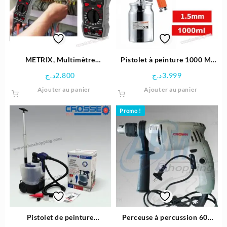
METRIX, Multimètre
Pistolet à peinture 1000 Ml
numérique Digital 600v –
1.5 MM -Crown
د.ج
2.800
د.ج
3.999
Crown
Ajouter au panier
Ajouter au panier
Promo !
Pistolet de peinture
Perceuse à percussion 600