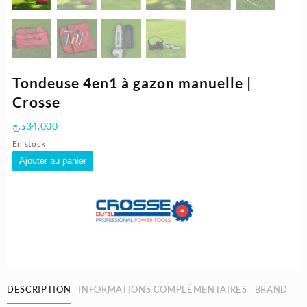
Tondeuse 4en1 à gazon manuelle |
Crosse
د.ج
34.000
En stock
quantité
Ajouter au panier
de
Tondeuse
4en1
à
gazon
manuelle
|
Crosse
DESCRIPTION
INFORMATIONS COMPLÉMENTAIRES
BRAND