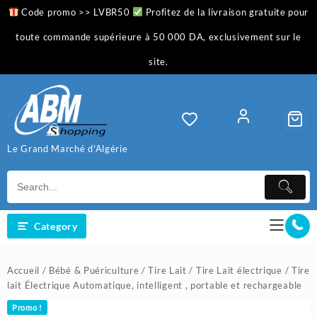
Skip
Code promo >> LVBR50
Profitez de la livraison gratuite pour
to
content
toute commande supérieure à 50 000 DA, exclusivement sur le
site.
Le Grand Marché d'Algérie
Category
Accueil
/
Bébé & Puériculture
/
Tire Lait
/
Tire Lait électrique
/ Tire
lait Électrique Automatique, intelligent , portable et rechargeable
Promo !