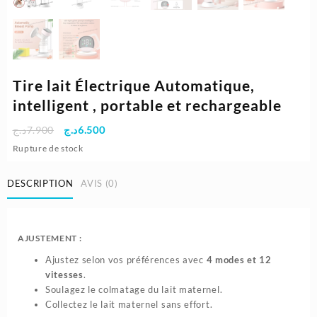
Tire lait Électrique Automatique,
intelligent , portable et rechargeable
Le
Le
د.ج
7.900
د.ج
6.500
prix
prix
Rupture de stock
initial
actuel
était :
est :
DESCRIPTION
AVIS (0)
6.500د.ج.
7.900د.ج.
AJUSTEMENT :
Ajustez selon vos préférences avec
4 modes et 12
vitesses
.
Soulagez le colmatage du lait maternel.
Collectez le lait maternel sans effort.