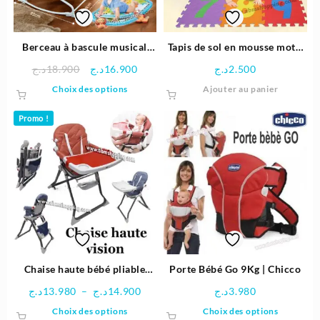
Berceau à bascule musical
Tapis de sol en mousse motif
multifonctionnel
chiffres
Le
Le
د.ج
18.900
د.ج
16.900
د.ج
2.500
prix
prix
Ce
Choix des options
Ajouter au panier
initial
actuel
produit
était :
est :
a
Promo !
16.900د.ج.
18.900د.ج.
plusieurs
variations.
Les
options
peuvent
être
choisies
sur
la
page
Chaise haute bébé pliable
Porte Bébé Go 9Kg | Chicco
du
ultra-compacte – Vision
Plage
د.ج
13.980
–
د.ج
14.900
د.ج
3.980
produit
de
Ce
Ce
Choix des options
Choix des options