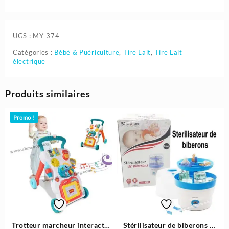
UGS :
MY-374
Catégories :
Bébé & Puériculture
,
Tire Lait
,
Tire Lait
électrique
Produits similaires
Promo !
Trotteur marcheur interactif
Stérilisateur de biberons –