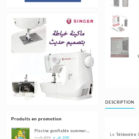
DESCRIPTION
Produits en promotion
Piscine gonflable summer
Le
Télémètre
l
Le
Le
smiles165x144x69cm |
د.ج
5.200
د.ج
4.300