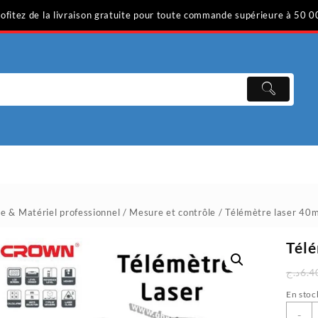
ofitez de la livraison gratuite pour toute commande supérieure à 50 0
ge & Matériel professionnel
/
Mesure et contrôle
/ Télémètre laser 40
Télé
د.ج
6.4
En stoc
q
-