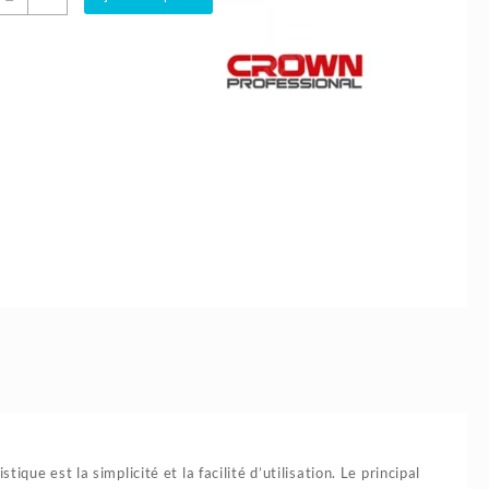
e
5.700د.ج.
6.400د.ج.
élémètre
aser
0m
rown
ique est la simplicité et la facilité d’utilisation. Le principal