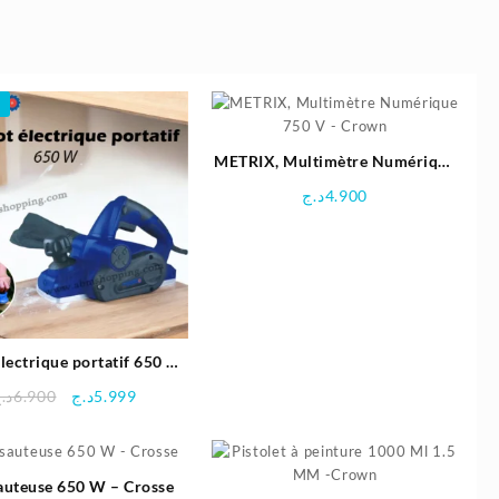
METRIX, Multimètre Numérique
750 V – Crown
د.ج
4.900
lectrique portatif 650 W
| Crosse
Le
Le
د.
6.900
د.ج
5.999
prix
prix
initial
actuel
était :
est :
sauteuse 650 W – Crosse
5.999د.ج.
6.900د.ج.