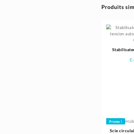
35.400د.ج.
41.300د.ج.
Produits sim
Stabilisate
tension aut
.ج
Promo !
Scie circu