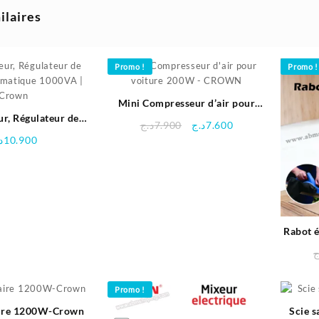
ilaires
Promo !
Promo !
Mini Compresseur d’air pour
ur, Régulateur de
voiture 200W – CROWN
Le
Le
د.ج
7.900
د.ج
7.600
omatique 1000VA |
prix
prix
د
10.900
Crown
initial
actuel
était :
est :
7.600د.ج.
7.900د.ج.
Rabot é
ج
Promo !
laire 1200W-Crown
Scie 