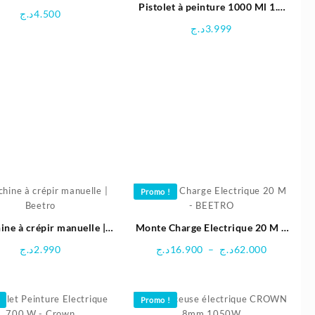
Pistolet à peinture 1000 Ml 1.5
د.ج
4.500
MM -Crown
د.ج
3.999
Promo !
ne à crépir manuelle |
Monte Charge Electrique 20 M –
Beetro
BEETRO
Plage
د.ج
2.990
د.ج
16.900
–
د.ج
62.000
de
prix :
16.900د.ج
Promo !
à