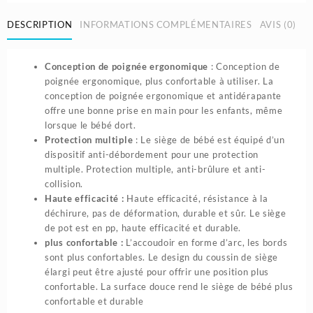
de
DESCRIPTION
INFORMATIONS COMPLÉMENTAIRES
AVIS (0)
toilette
pour
enfant
Conception de poignée ergonomique
: Conception de
سلم
poignée ergonomique, plus confortable à utiliser. La
المرحاض
conception de poignée ergonomique et antidérapante
للاطفال
offre une bonne prise en main pour les enfants, même
lorsque le bébé dort.
Protection multiple
: Le siège de bébé est équipé d’un
dispositif anti-débordement pour une protection
multiple. Protection multiple, anti-brûlure et anti-
collision.
Haute efficacité :
Haute efficacité, résistance à la
déchirure, pas de déformation, durable et sûr. Le siège
de pot est en pp, haute efficacité et durable.
plus confortable :
L’accoudoir en forme d’arc, les bords
sont plus confortables. Le design du coussin de siège
élargi peut être ajusté pour offrir une position plus
confortable. La surface douce rend le siège de bébé plus
confortable et durable