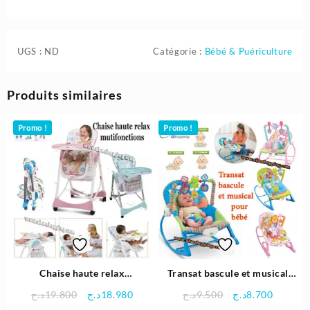
UGS :
ND
Catégorie :
Bébé & Puériculture
Produits similaires
Promo !
Promo !
Chaise haute relax
Transat bascule et musical
multifonctions – Mini pouce
pour bébé – Ibaby
Le
Le
Le
Le
د.ج
19.800
د.ج
18.980
د.ج
9.500
د.ج
8.700
prix
prix
prix
prix