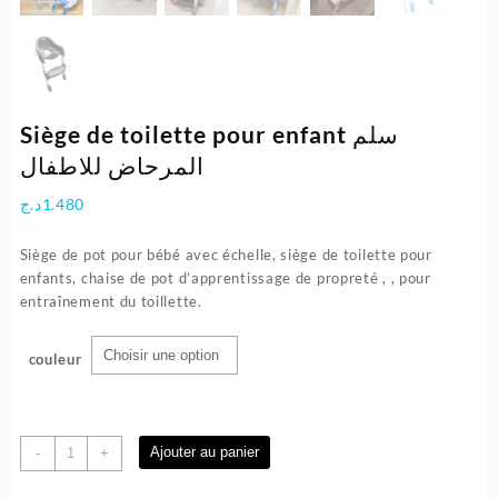
Siège de toilette pour enfant سلم
المرحاض للاطفال
د.ج
1.480
Siège de pot pour bébé avec échelle, siège de toilette pour
enfants, chaise de pot d’apprentissage de propreté , , pour
entraînement du toillette.
couleur
quantité
Ajouter au panier
-
+
de
Siège