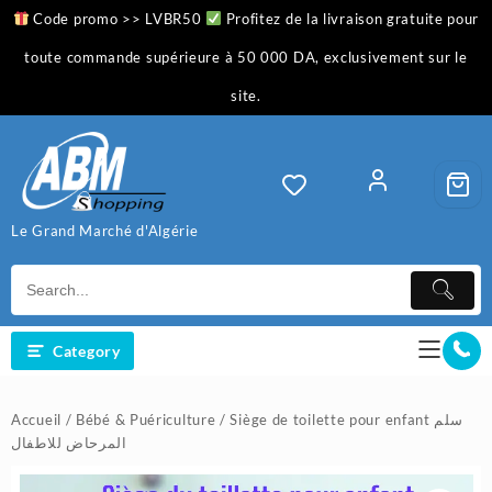
Skip
Code promo >> LVBR50
Profitez de la livraison gratuite pour
to
content
toute commande supérieure à 50 000 DA, exclusivement sur le
site.
Le Grand Marché d'Algérie
Category
Accueil
/
Bébé & Puériculture
/ Siège de toilette pour enfant سلم
المرحاض للاطفال