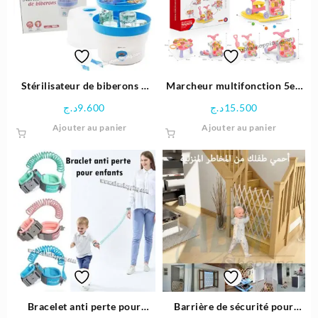
peuven
être
choisie
sur
la
page
Stérilisateur de biberons –
Marcheur multifonction 5en
du
StarCare
1 trotteur , poussette ,
د.ج
9.600
د.ج
15.500
produit
scooter , table… | Huanger
Ajouter au panier
Ajouter au panier
Bracelet anti perte pour
Barrière de sécurité pour