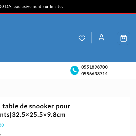
00 DA, exclusivement sur le site.
0551898700
0556633714
 table de snooker pour
ants|32.5×25.5×9.8cm
80
k