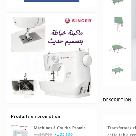
DESCRIPTION
Produits en promotion
Machines à Coudre Promise
Transformez ch
Le
Le
1408 - Singer
د.ج
37.700
د.ج
35.900
cette table co