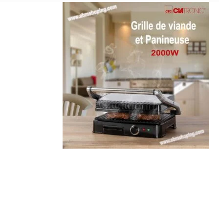
8.900د.ج.
9.700د.ج.