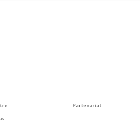
9.750د.ج.
10.900د.ج.
tre
Partenariat
us