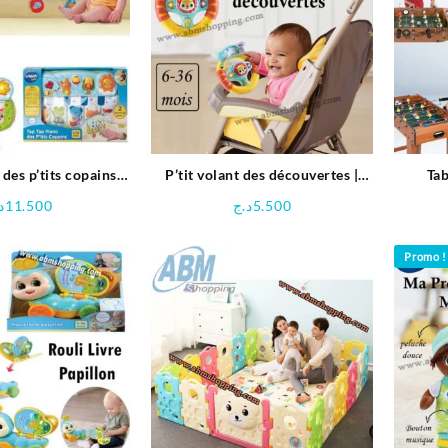
des p’tits copains –
P’tit volant des découvertes |
Tab
Vtech
VTECH
69x3
د
11.500
د.ج
5.500
Promo !