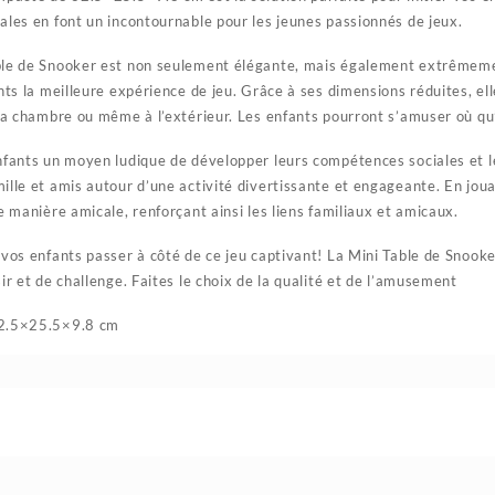
ales en font un incontournable pour les jeunes passionnés de jeux.
ble de Snooker est non seulement élégante, mais également extrêmem
ants la meilleure expérience de jeu. Grâce à ses dimensions réduites, el
 la chambre ou même à l’extérieur. Les enfants pourront s’amuser où qu’
nfants un moyen ludique de développer leurs compétences sociales et l
ille et amis autour d’une activité divertissante et engageante. En jou
e manière amicale, renforçant ainsi les liens familiaux et amicaux.
 vos enfants passer à côté de ce jeu captivant! La Mini Table de Snooker
ir et de challenge. Faites le choix de la qualité et de l’amusement
32.5×25.5×9.8 cm