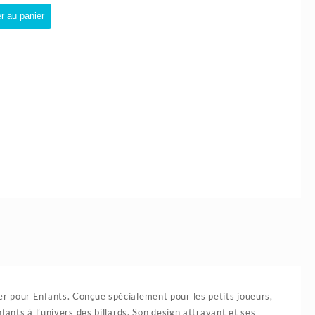
té
r au panier
r
s|32.5x25.5x9.8cm
r pour Enfants. Conçue spécialement pour les petits joueurs,
ants à l’univers des billards. Son design attrayant et ses