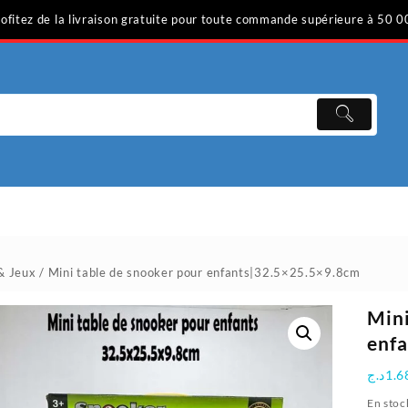
ofitez de la livraison gratuite pour toute commande supérieure à 50 0
& Jeux
/ Mini table de snooker pour enfants|32.5×25.5×9.8cm
Mini
enf
د.ج
1.6
En stoc