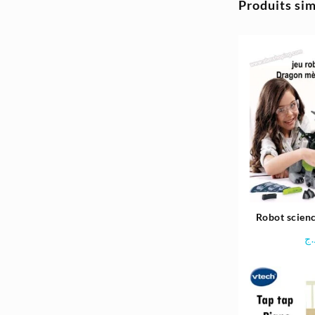
4.980د.ج.
5.800د.ج.
Produits sim
Robot scienc
Dragon mécan
.ج