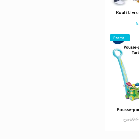
Rouli Livre
ج
Promo !
Pousse-po
enfa
د.ج
10.