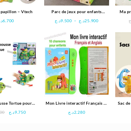
 papillon – Vtech
Parc de jeux pour enfants
Ma pr
extensible selon le choix
mus
Plage
د.
6.700
د.ج
9.500
–
د.ج
25.900
ج
de
prix :
9.500د.ج
à
25.900د.ج
usse Tortue pour
Mon Livre interactif Français et
Sac de
nt | Vtech
Anglais
Le
Le
900
د.ج
9.750
د.ج
2.280
prix
prix
initial
actuel
était :
est :