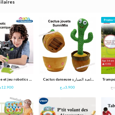
ilaires
Promo !
e et jeu robotics –
Cactus danseuse لعبة الصبارة
Trampo
ique – Clementoni
الراقصة للاطفال
د
12.900
د.ج
3.900
.ج