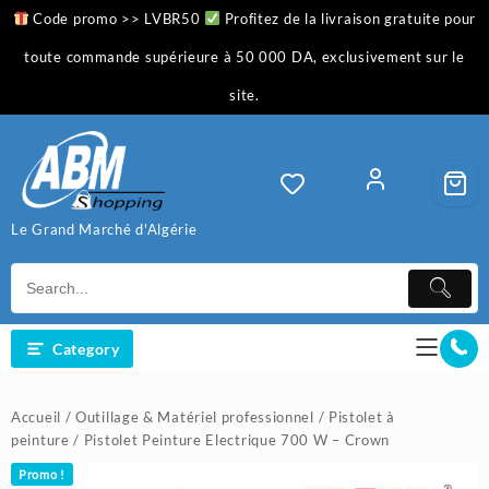
Skip
Code promo >> LVBR50
Profitez de la livraison gratuite pour
to
content
toute commande supérieure à 50 000 DA, exclusivement sur le
site.
Le Grand Marché d'Algérie
Category
Accueil
/
Outillage & Matériel professionnel
/
Pistolet à
peinture
/ Pistolet Peinture Electrique 700 W – Crown
Promo !