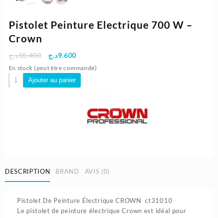
Pistolet Peinture Electrique 700 W –
Crown
Le
Le
د.ج
10.400
د.ج
9.600
prix
prix
En stock (peut être commandé)
initial
actuel
quantité
Ajouter au panier
était :
est :
de
9.600د.ج.
10.400د.ج.
Pistolet
Peinture
Electrique
700
W
-
Crown
DESCRIPTION
BRAND
AVIS (0)
Pistolet De Peinture Électrique CROWN ct31010
Le pistolet de peinture électrique Crown est idéal pour