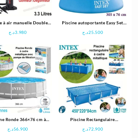
 à air manuelle Double
Piscine autoportante Easy Set
Quick III – Intex
305×76 cm-INTEX
د.ج
3.980
د.ج
25.500
ine Ronde 366×76 cm à
Piscine Rectangulaire
e métallique avec une
450x220x84 cm à cadre
د.ج
56.900
د.ج
72.900
e de filtration – Intex
métallique – Intex