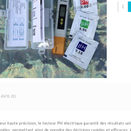
quanti
de
Testeu
PH
électri
avec
Certifi
de
confor
AVIS (0)
ur haute précision, le testeur PH électrique garantit des résultats unif
apides, permettant ainsi de prendre des décisions rapides et efficaces