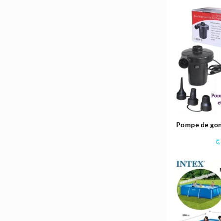
Pompe de gon
électrique
ج