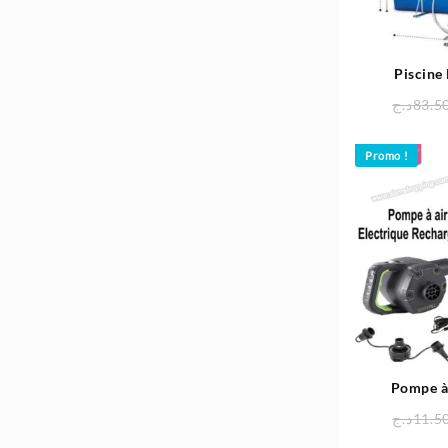
4.980د.ج.
5.800د.ج.
Piscine
450x220x84 
د.ج
83.5
Promo !
Pompe à 
Rechargeable
د.ج
11.5