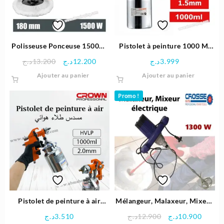
Polisseuse Ponceuse 1500W
Pistolet à peinture 1000 Ml
180MM CROWN
1.5 MM -Crown
Le
Le
د.ج
13.200
د.ج
12.200
د.ج
3.999
prix
prix
Ajouter au panier
Ajouter au panier
initial
actuel
était :
est :
Promo !
12.200د.ج.
13.200د.ج.
Pistolet de peinture à air
Mélangeur, Malaxeur, Mixeur
HVLP 1000ml | CROWN
électrique 1300 W – Crosse
Le
Le
د.ج
3.510
د.ج
12.900
د.ج
10.900