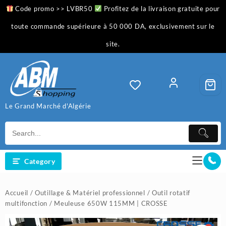
Skip
Code promo >> LVBR50
Profitez de la livraison gratuite pour
to
content
toute commande supérieure à 50 000 DA, exclusivement sur le
site.
Le Grand Marché d'Algérie
Category
Accueil
/
Outillage & Matériel professionnel
/
Outil rotatif
multifonction
/ Meuleuse 650W 115MM | CROSSE