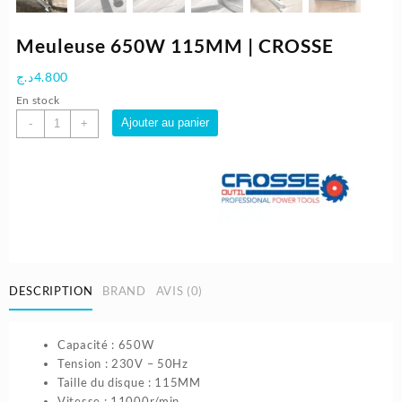
Meuleuse 650W 115MM | CROSSE
د.ج
4.800
En stock
quantité
Ajouter au panier
-
+
de
Meuleuse
650W
115MM
|
CROSSE
DESCRIPTION
BRAND
AVIS (0)
Capacité : 650W
Tension : 230V – 50Hz
Taille du disque : 115MM
Vitesse : 11000r/min