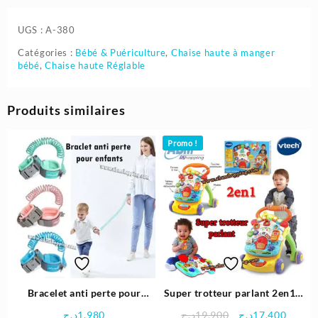
UGS :
A-380
Catégories :
Bébé & Puériculture
,
Chaise haute à manger
bébé
,
Chaise haute Réglable
Produits similaires
Promo !
Bracelet anti perte pour
Super trotteur parlant 2en1 –
enfants avec fermeture Clé
Vtech
Le
Le
د.ج
1.980
د.ج
19.900
د.ج
17.400