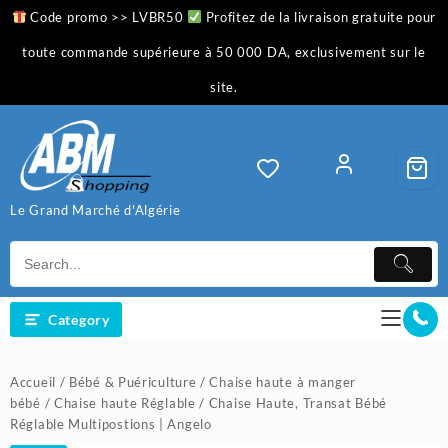
Skip
Code promo >> LVBR50
Profitez de la livraison gratuite pour
to
content
toute commande supérieure à 50 000 DA, exclusivement sur le
site.
Le Grand Marché d'Algérie
Category
Accueil
/
Bébé & Puériculture
/
Chaise haute à manger
bébé
/
Chaise haute Réglable
/ Chaise Haute, Transat Bébé
Réglable Multipostions | Angelo