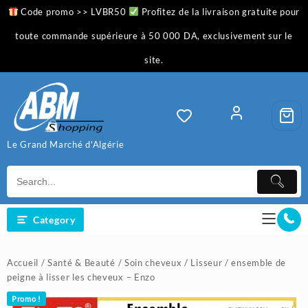
Skip
Code promo >> LVBR50
Profitez de la livraison gratuite pour
to
content
toute commande supérieure à 50 000 DA, exclusivement sur le
site.
Le Grand Marché d'Algérie
Category
Accueil
/
Santé & Beauté
/
Soin cheveux
/
Lisseur
/ ensemble de
peigne à lisser les cheveux – Enzo
Promo !