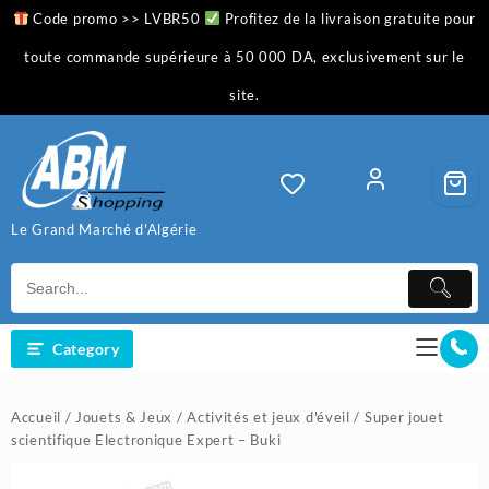
Skip
Code promo >> LVBR50
Profitez de la livraison gratuite pour
to
content
toute commande supérieure à 50 000 DA, exclusivement sur le
site.
Le Grand Marché d'Algérie
Category
Accueil
/
Jouets & Jeux
/
Activités et jeux d'éveil
/ Super jouet
scientifique Electronique Expert – Buki