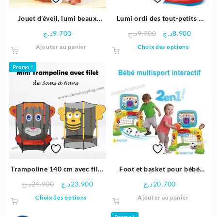
la
page
Jouet d’éveil, lumi beaux
Lumi ordi des tout-petits –
du
rêves – Vtech
Vtech
Le
Le
د.ج
9.700
د.ج
9.700
د.ج
8.900
produit
prix
prix
Ce
Ajouter au panier
Choix des options
initial
actuel
produit
était :
est :
a
Promo !
9.700د.ج.
plusieu
variatio
Les
options
peuven
être
choisie
sur
la
page
Trampoline 140 cm avec filet
Foot et basket pour bébé
du
et Dessin pour enfant
multisport interactif – Vtech
Le
Le
د.ج
24.900
د.ج
23.900
د.ج
20.700
produit
prix
prix
Ce
Choix des options
Ajouter au panier
initial
actuel
produit
était :
est :
a