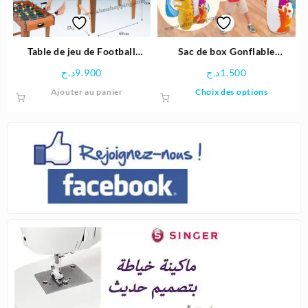
Table de jeu de Football
Sac de box Gonflable
69x37x62 cm – Fun to play
Animaux 91cm | INTEX
د.ج
9.900
د.ج
1.500
Ce
Ajouter au panier
Choix des options
produit
a
plusieu
variatio
Les
options
peuven
être
choisie
sur
la
page
du
produit