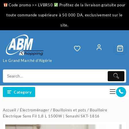
Skip
Code promo >> LVBR50
Profitez de la livraison gratuite pour
to
content
toute commande supérieure à 50 000 DA, exclusivement sur le
site.
Le Grand Marché d'Algérie
Category
Accueil
/
Électroménager
/
Bouilloires et pots
/ Bouilloire
Électrique Sans Fil 1,8 L 1500W | Sonashi SKT-1816