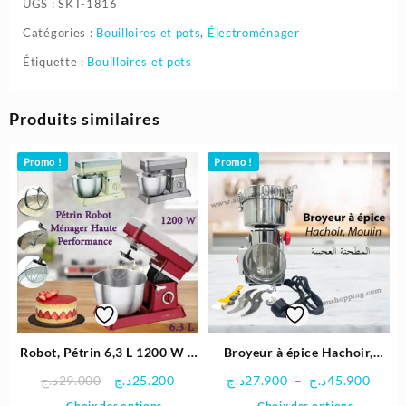
UGS :
SKT-1816
Catégories :
Bouilloires et pots
,
Électroménager
Étiquette :
Bouilloires et pots
Produits similaires
Promo !
Promo !
Robot, Pétrin 6,3 L 1200 W –
Broyeur à épice Hachoir,
Clatronic
Moulin – Bomann المطحنة
Le
Le
Plage
د.ج
29.000
د.ج
25.200
د.ج
27.900
–
د.ج
45.900
العجيبة
prix
prix
de
Ce
Ce
Choix des options
Choix des options