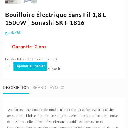
Bouilloire Électrique Sans Fil 1,8 L
1500W | Sonashi SKT-1816
د.ج
4.750
Garantie: 2 ans
En stock (peut être commandé)
quantité
Ajouter au panier
Sonashi
de
Bouilloire
Électrique
DESCRIPTION
BRAND
AVIS (0)
Sans
Fil
1,8
L
Apportez une touche de modernité et d’efficacité à votre cuisine
1500W
avec la bouilloire électrique Sonashi. Avec une capacité généreuse
|
de 1,8 litre, elle allie design élégant, rapidité de chauffe et
Sonashi
fonctionnalités avancées pour répondre à tous vos besoins, du thé