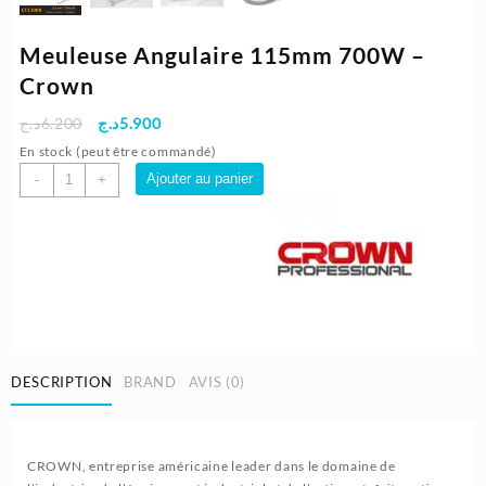
Meuleuse Angulaire 115mm 700W –
Crown
Le
Le
د.ج
6.200
د.ج
5.900
prix
prix
En stock (peut être commandé)
initial
actuel
quantité
Ajouter au panier
-
+
était :
est :
de
5.900د.ج.
6.200د.ج.
Meuleuse
Angulaire
115mm
700W
-
Crown
DESCRIPTION
BRAND
AVIS (0)
CROWN, entreprise américaine leader dans le domaine de