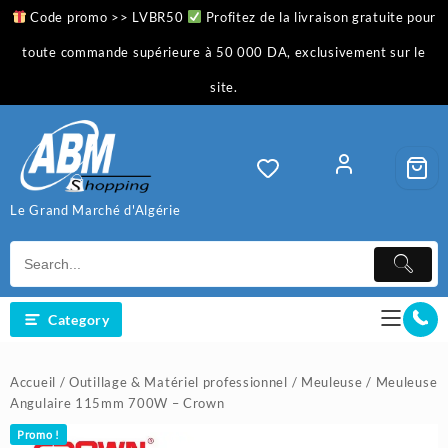
Skip
Code promo >> LVBR50
Profitez de la livraison gratuite pour
to
content
toute commande supérieure à 50 000 DA, exclusivement sur le
site.
Le Grand Marché d'Algérie
Category
Accueil
/
Outillage & Matériel professionnel
/
Meuleuse
/ Meuleuse
Angulaire 115mm 700W – Crown
Promo !