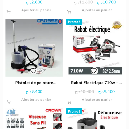
Le
Le
د.ج
2.800
د.ج
11.600
د.ج
10.700
Crown
prix
prix
Ajouter au panier
Ajouter au panier
initial
actuel
était :
est :
Promo !
11.600د.ج.
Pistolet de peinture
Rabot Électrique 710w –
électrique chariot 1800 W |
CROWN
Le
Le
د.ج
9.400
د.ج
10.400
د.ج
9.400
Crosse
prix
prix
Ajouter au panier
Ajouter au panier
initial
actuel
était :
est :
Promo !
10.400د.ج.