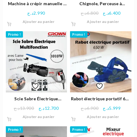
Machine à crépir manuelle |
Chignole, Perceuse à
Beetro
percussion 13mm 810W –
Le
Le
د.ج
2.990
د.ج
6.800
د.ج
6.400
CROWN
prix
prix
Ajouter au panier
Ajouter au panier
initial
actuel
était :
est :
Promo !
Promo !
6.800د.ج.
Scie Sabre Électrique
Rabot électrique portatif 650
Multifonction 1010W –
W | Crosse
Le
Le
Le
Le
د.ج
13.900
د.ج
12.700
د.ج
6.900
د.ج
5.999
Crown
prix
prix
prix
prix
Ajouter au panier
Ajouter au panier
initial
actuel
initial
actuel
était :
est :
était :
est :
Promo !
Promo !
6.900د.ج.
12.700د.ج.
13.900د.ج.