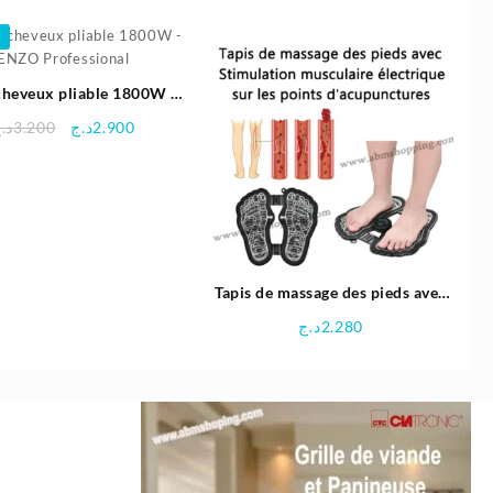
prix
prix
initial
actuel
était :
est :
4.750د.ج.
5.400د.ج.
cheveux pliable 1800W –
ENZO Professional
Le
Le
د.
3.200
د.ج
2.900
prix
prix
initial
actuel
était :
est :
2.900د.ج.
3.200د.ج.
Tapis de massage des pieds avec
Stimulation musculaire
د.ج
2.280
électrique sur les points
d’acupunctures