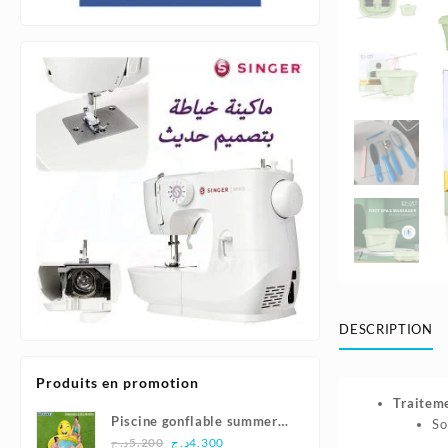
DESCRIPTION
Produits en promotion
Traiteme
Piscine gonflable summer
So
Le
Le
smiles165x144x69cm |
د.ج
5.200
د.ج
4.300