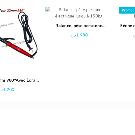
prix
prix
initial
actuel
Promo !
était :
est :
3.980د.ج.
4.980د.ج.
Balance, pèse personne
Sèche 
électrique jusqu’à 150kg
د.ج
1.980
ج
mm 980°Avec Écran
in Therapy Pro Curl
د.
4.200
O EN-2224