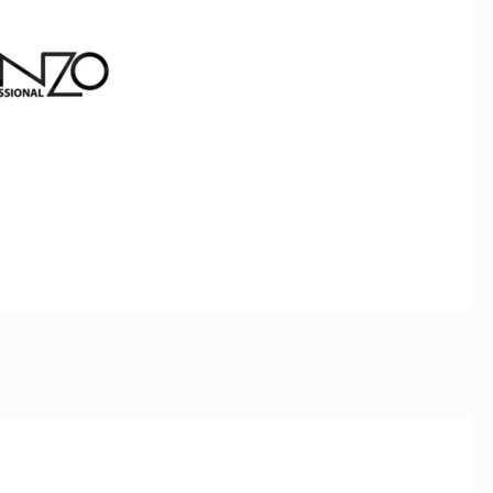
9.900د.ج.
11.000د.ج.