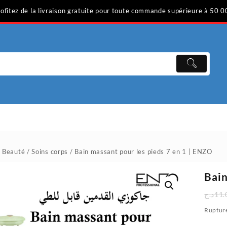
ofitez de la livraison gratuite pour toute commande supérieure à 50 0
 Beauté
/
Soins corps
/ Bain massant pour les pieds 7 en 1 | ENZO
Bain
د.ج
11.
Rupture