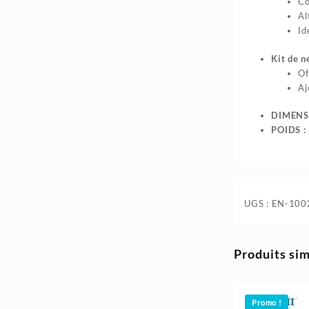
Co
35.400د.ج.
41.300د.ج.
Al
Id
Kit de n
Of
Aj
DIMENS
POIDS :
UGS :
EN-100
Produits sim
Promo !