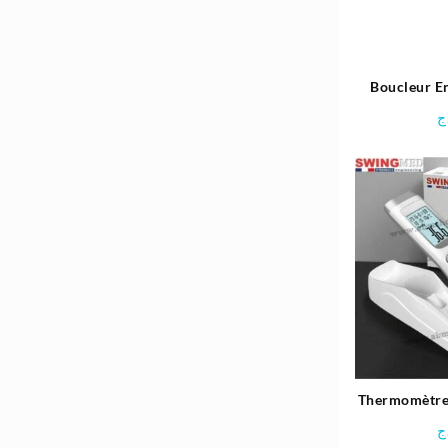
Boucleur E
Écran Dig
ج
REMIN
Thermomètre 
| 
ج