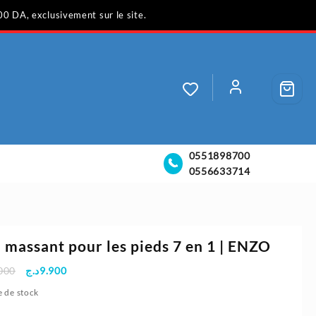
00 DA, exclusivement sur le site.
0551898700
0556633714
 massant pour les pieds 7 en 1 | ENZO
Le
Le
000
د.ج
9.900
prix
prix
 de stock
initial
actuel
était :
est :