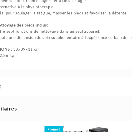
nvient aux personnes âgées et à tous les âges.
ternative à la physiothérapie.
éal pour soulager la fatigue, masser les pieds et favoriser la détente.
ettoyage des pieds inclus:
fre sept fonctions de nettoyage dans un seul appareil.
oute une dimension de soin supplémentaire à l’expérience de bain de 
IONS :
38x39x11 cm
2,26 kg
2
ilaires
Promo !