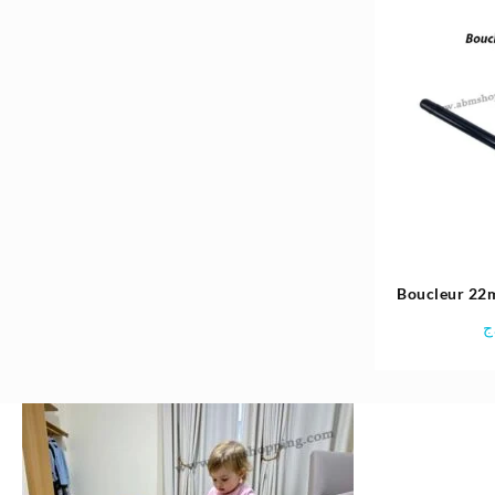
Boucleur 22
Digital Kerat
ج
ENZ