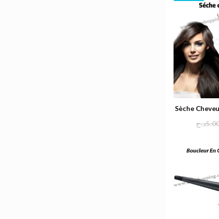
Sèche Cheveu
د.ج
5.0