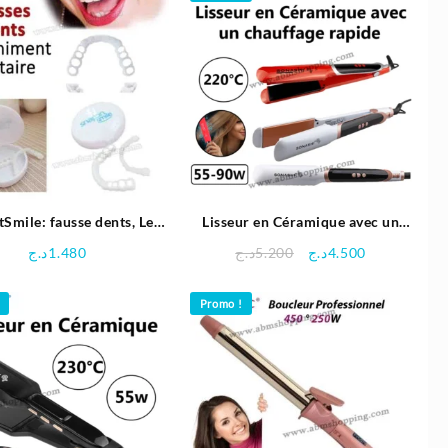
tSmile: fausse dents, Les
Lisseur en Céramique avec un
ttes Dentaires pour un
chauffage rapide 220°C |
Le
Le
د.ج
1.480
د.ج
5.200
د.ج
4.500
Sourire Parfait!
SONASHI
prix
prix
initial
actuel
Promo !
était :
est :
4.500د.ج.
5.200د.ج.