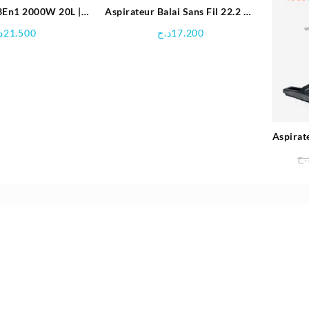
 3En1 2000W 20L |
Aspirateur Balai Sans Fil 22.2 V |
ch’s HBS 1803
CROWN
د
21.500
د.ج
17.200
Aspirat
Pour A
.ج
Avec