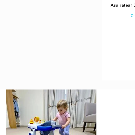
Aspirateur
Heinri
.ج