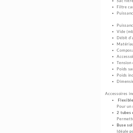
Sac filtr
4.980د.ج.
5.800د.ج.
Filtre c
Puissan
Puissanc
Vide (m
Débit d’a
Matériau
Composan
Accesso
Tension 
Poids sa
Poids in
Dimensi
Accessoires inc
Flexible
Pour un 
2 tubes 
Permette
Buse sol
Idéale p