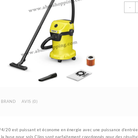
q
-
d
A
S
P
E
E
P
1
1
|
K
BRAND
AVIS (0)
/20 est puissant et économe en énergie avec une puissance d’entrée 
t la buse pour sols Clips sont parfaitement coordonnés pour des résulta