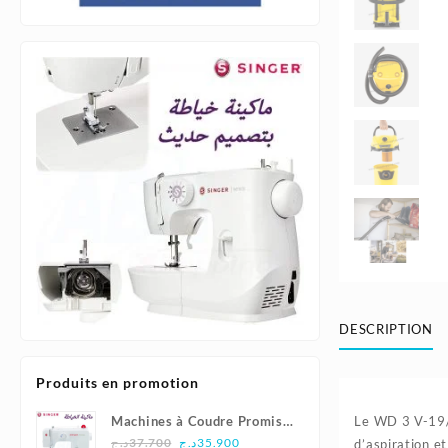
DESCRIPTION
Produits en promotion
Machines à Coudre Promise
Le WD 3 V-19/4
Le
Le
1408 - Singer
د.ج
37.700
د.ج
35.900
d’aspiration e