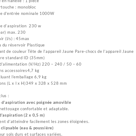
e en flanelle : 1 pièce
artouche : monobloc
ce d’entrée nominale 1000W
e d’aspiration 230 w
bar) max. 230
ir (l/s) : 45max
 du réservoir Plastique
t de couleur Tête de l’appareil Jaune Pare-chocs de l’appareil Jaune
ire standard ID (35mm)
d’alimentation (V/Hz) 220 – 240 / 50 – 60
ns accessoires4,7 kg
cluant l’emballage 6,9 kg
ons (L x l x H)349 x 328 x 528 mm
lus :
 d’aspiration avec poignée amovible
nettoyage confortable et adaptable.
d’aspiration (2 x 0,5 m)
nt d’atteindre facilement les zones éloignées.
 clipsable (eau & poussière)
our sols durs et surfaces variées.