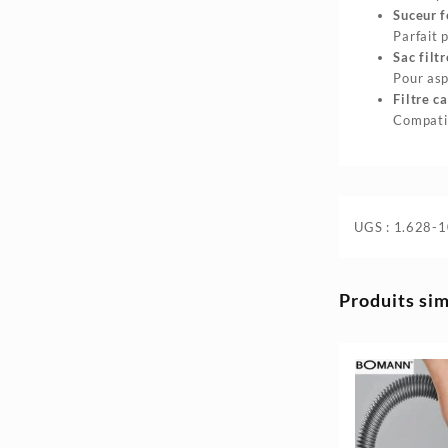
Suceur f
Parfait 
Sac filt
Pour asp
Filtre c
Compatib
UGS :
1.628-1
Produits sim