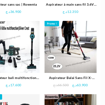
teur sans sac | Rowenta
Aspirateur à main sans fil 3.6V-
385ml dustbuster |
د.ج
36.900
د.ج
12.350
Black+Decker
Promo !
teur bali multifonction
Aspirateur Balai Sans Fil X-
600w |Silver crest
Force Flex 11.60 1300W – 25,2V
Le
Le
د.ج
17.600
د.ج
66.500
د.ج
63.900
| ROWENTA
prix
prix
initial
actuel
était :
est :
63.900د.ج.
66.500د.ج.