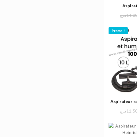
Aspira
2En1 Electr
د.ج
14.3
HEPA | 
Promo !
Aspirateur s
1000W 10L 
د.ج
11.5