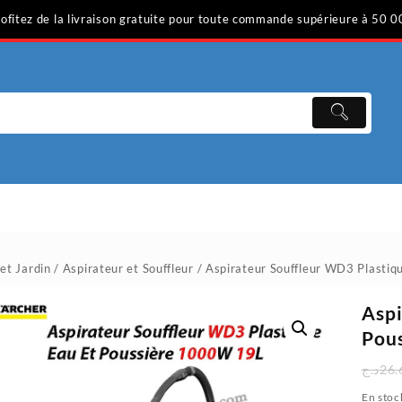
ofitez de la livraison gratuite pour toute commande supérieure à 50 0
et Jardin
/
Aspirateur et Souffleur
/ Aspirateur Souffleur WD3 Plastiq
Aspi
Pous
د.ج
26.
En stoc