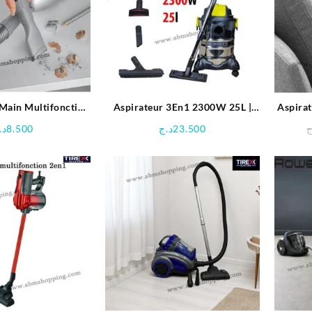
 Main Multifonction
Aspirateur 3En1 2300W 25L |
Aspira
 | BOMANN
Heinrich’s HBS 1804
Bat
د.
8.500
د.ج
23.500
ج