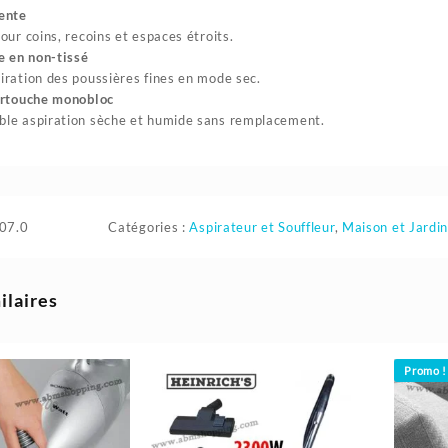
ente
pour coins, recoins et espaces étroits.
re en non-tissé
iration des poussières fines en mode sec.
artouche monobloc
le aspiration sèche et humide sans remplacement.
07.0
Catégories :
Aspirateur et Souffleur
,
Maison et Jardi
ilaires
Promo !