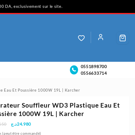
00 DA, exclusivement sur le site.
0551898700
0556633714
ue Eau Et Poussière 1000W 19L | Karcher
rateur Souffleur WD3 Plastique Eau Et
sière 1000W 19L | Karcher
Le
Le
650
د.ج
24.980
prix
prix
k (peut être commandé)