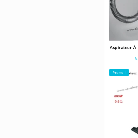
Aspirateur À
700W
ج
Promo !