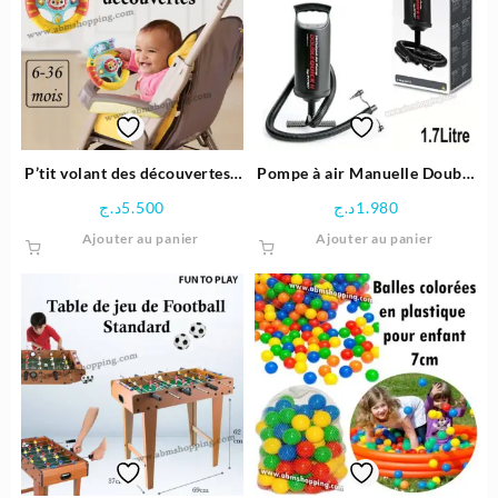
Les
options
peuven
être
choisie
sur
la
page
P’tit volant des découvertes |
Pompe à air Manuelle Double
du
VTECH
Quick – Intex
د.ج
5.500
د.ج
1.980
produit
Ajouter au panier
Ajouter au panier