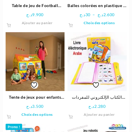
Table de jeu de Football
Balles colorées en plastique Ø
69x37x62 cm – Fun to play
7cm
Plage
د.ج
9.900
د.ج
30
–
د.ج
2.600
de
Ce
Ajouter au panier
Choix des options
prix :
produit
30د.ج
a
à
plusieu
2.600د.ج
variatio
Les
options
peuven
être
choisie
sur
la
page
Tente de jeux pour enfants
الكتاب الإلكتروني للمفردات
du
102x76x114 cm – Bestway
باللغة العربية
د.ج
3.500
د.ج
2.280
produit
Ce
Choix des options
Ajouter au panier
produit
a
Promo !