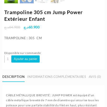
Trampoline 305 cm Jump Power
Extérieur Enfant
Le
Le
د.ج
64.900
د.ج
60.900
prix
prix
initial
actuel
TRAMPOLINE : 305 CM
était :
est :
60.900د.ج.
64.900د.ج.
Disponible sur commande
quantité
Ajouter au panier
de
Trampoline
305
DESCRIPTION
INFORMATIONS COMPLÉMENTAIRES
AVIS (0)
cm
Jump
Power
Extérieur
CÂBLE MÉTALLIQUE BREVETÉ : JUMP POWER est équipé d’un
Enfant
câble métallique breveté de 7 mm de diamètre qui sécurise tous les
poteaux pour une parfaite stabilité du filet en haut, plus résistant