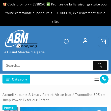
Skip
Code promo >> LVBR50
Profitez de la livraison gratuite pour
to
content
toute commande supérieure à 50 000 DA, exclusivement sur le
site.
Le Grand Marché d'Algérie
Category
Accueil
/
Jouets & Jeux
/
Parc et Air de jeux
/ Trampoline 305 cm
Jump Power Extérieur Enfant
Promo !