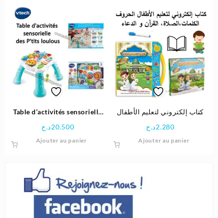
était :
est :
était :
est :
5.900د.ج.
9.750د.ج.
10.900د.ج.
Table d’activités sensorielle
كتاب إلكتروني لتعليم الأطفال
des P’tits loulous – Vtech
الحروف,الكلمات،الصلاة، القرآن
د.ج
20.500
د.ج
2.280
و الدعاء
Ajouter au panier
Ajouter au panier