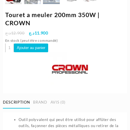
Touret a meuler 200mm 350W |
CROWN
Le
Le
د.ج
12.900
د.ج
11.900
prix
prix
En stock (peut être commandé)
initial
actuel
quantité
Ajouter au panier
était :
est :
de
11.900د.ج.
12.900د.ج.
Touret
a
meuler
200mm
350W
|
CROWN
DESCRIPTION
BRAND
AVIS (0)
Outil polyvalent qui peut être utilisé pour affûter des
outils, façonner des pièces métalliques ou retirer de la