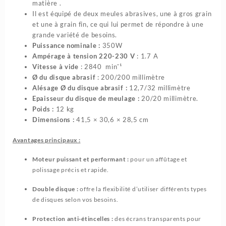
matière .
Il est équipé de deux meules abrasives, une à gros grain
et une à grain fin, ce qui lui permet de répondre à une
grande variété de besoins.
Puissance nominale :
350W
Ampérage à tension 220-230 V
: 1.7 A
Vitesse à vide
: 2840 minˉ¹
Ø du disque abrasif
: 200/200 millimètre
Alésage Ø du disque abrasif :
12,7/32 millimètre
Epaisseur du disque de meulage :
20/20 millimètre.
Poids :
12 kg
Dimensions :
41,5 × 30,6 × 28,5 cm
Avantages principaux :
Moteur puissant et performant :
pour un affûtage et
polissage précis et rapide.
Double disque :
offre la flexibilité d’utiliser différents types
de disques selon vos besoins.
Protection anti-étincelles :
des écrans transparents pour