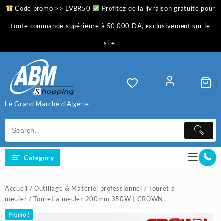
Skip
Code promo >> LVBR50
Profitez de la livraison gratuite pour
to
content
toute commande supérieure à 50 000 DA, exclusivement sur le
site.
Le Grand Marché d'Algérie
Category
Accueil
/
Outillage & Matériel professionnel
/
Touret à
meuler
/ Touret a meuler 200mm 350W | CROWN
Promo !