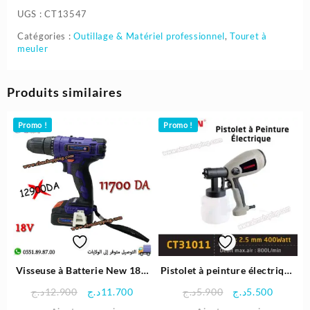
UGS :
CT13547
Catégories :
Outillage & Matériel professionnel
,
Touret à
meuler
Produits similaires
Promo !
Promo !
Visseuse à Batterie New 18V
Pistolet à peinture électrique
– Crosse
400w – Crown
Le
Le
Le
Le
د.ج
12.900
د.ج
11.700
د.ج
5.900
د.ج
5.500
prix
prix
prix
prix