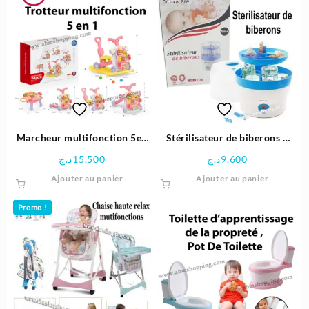
Marcheur multifonction 5en
Stérilisateur de biberons –
1 trotteur , poussette ,
StarCare
د.ج
15.500
د.ج
9.600
scooter , table… | Huanger
Ajouter au panier
Ajouter au panier
Promo !