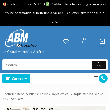
Skip
Code promo >> LVBR50
Profitez de la livraison gratuite pour
to
content
toute commande supérieure à 50 000 DA, exclusivement sur le
site.
Le Grand Marché d'Algérie
Category
Accueil
/
Bébé & Puériculture
/
Tapis d'éveil
/ Tapis musical d’éveil
76x56x43cm