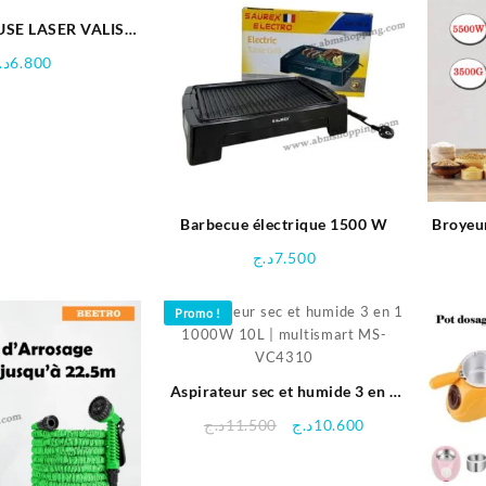
USE LASER VALISE
0W CT41001-KIT
د.
6.800
Barbecue électrique 1500 W
Broyeu
د.ج
7.500
Promo !
Aspirateur sec et humide 3 en 1
1000W 10L | multismart MS-
Le
Le
د.ج
11.500
د.ج
10.600
VC4310
prix
prix
initial
actuel