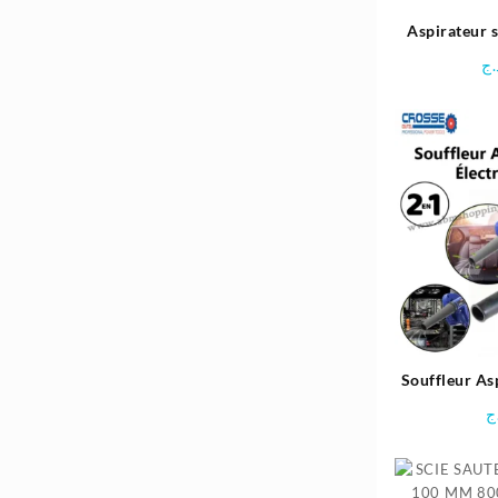
35.400د.ج.
41.300د.ج.
Aspirateur 
2800W 20
.ج
Souffleur As
600 
ج