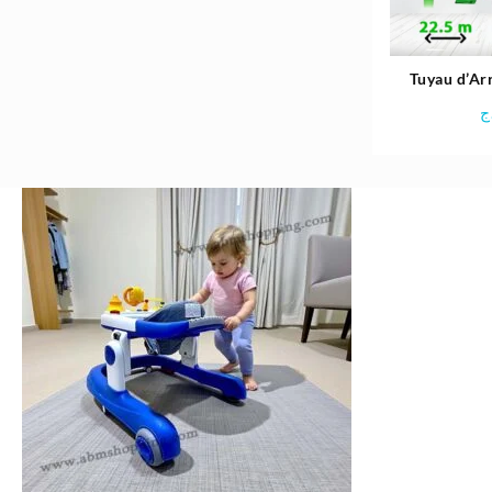
Tuyau d’Ar
jusqu’à 
ج