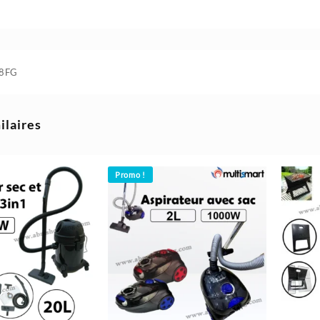
8FG
ilaires
Promo !