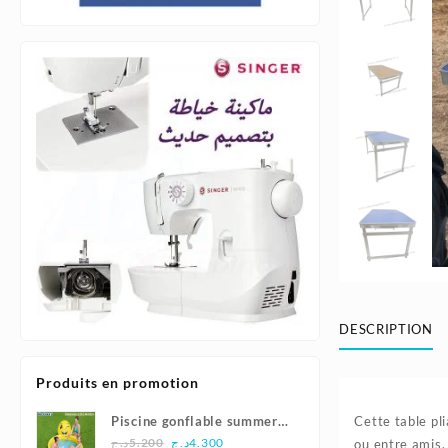
DESCRIPTION
Produits en promotion
Piscine gonflable summer
Cette table pl
Le
Le
smiles165x144x69cm |
د.ج
5.200
د.ج
4.300
ou entre amis.