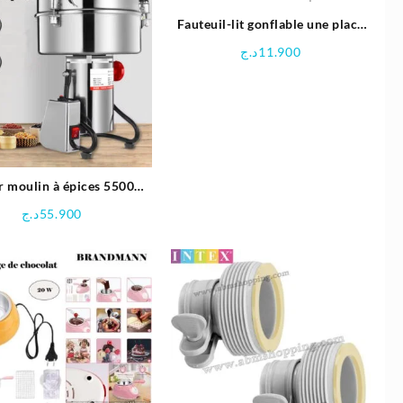
Fauteuil-lit gonflable une place
117 x 224 x 66 cm | Intex
د.ج
11.900
r moulin à épices 5500W
3500G | Siyo lux
د.ج
55.900