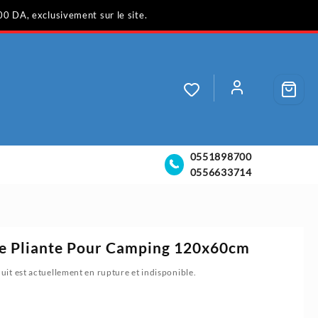
00 DA, exclusivement sur le site.
0551898700
0556633714
le Pliante Pour Camping 120x60cm
uit est actuellement en rupture et indisponible.