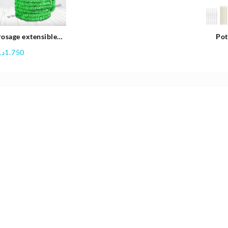
était :
est :
10.600د.ج.
11.500د.ج.
rosage extensible
Pot
22.5m | Beetro
د.
1.750