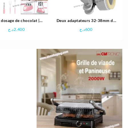
 dosage de chocolat |
Deux adaptateurs 32-38mm de
BRANDMANN
piscine |Intex
د.ج
2.400
د.ج
600