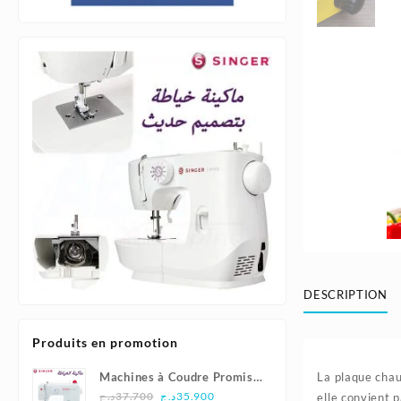
DESCRIPTION
Produits en promotion
Machines à Coudre Promise
La plaque chau
Le
Le
1408 - Singer
د.ج
37.700
د.ج
35.900
elle convient 