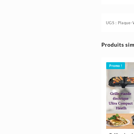
4.980د.ج.
5.800د.ج.
UGS :
Plaque
Produits sim
Promo !