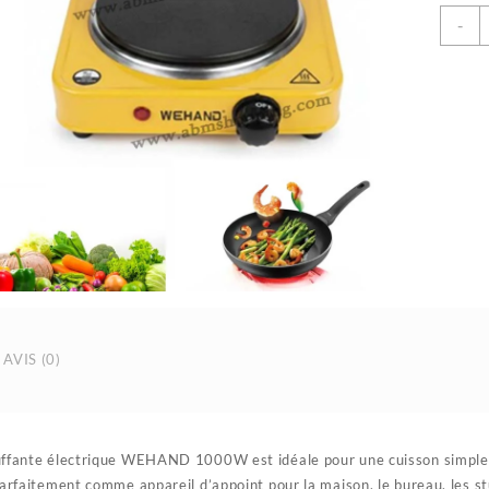
q
-
d
P
C
E
1
|
AVIS (0)
ffante électrique WEHAND 1000W est idéale pour une cuisson simple, ra
parfaitement comme appareil d’appoint pour la maison, le bureau, les st