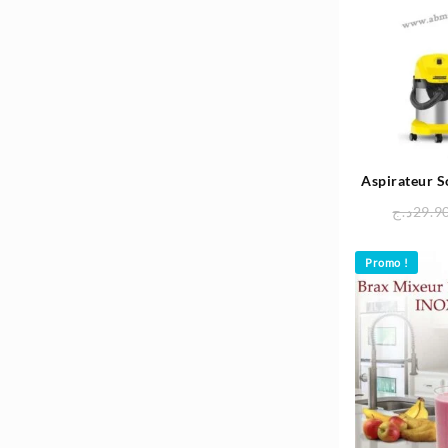
Aspirateur 
Eau Et Pous
د.ج
29.9
K
Promo !