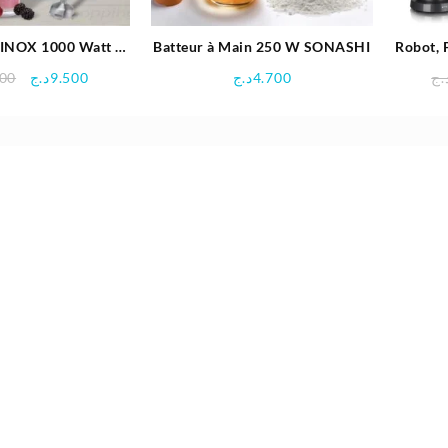
 INOX 1000 Watt –
Batteur à Main 250 W SONASHI
Robot, 
oficook
Le
Le
200
د.ج
9.500
د.ج
4.700
.ج
prix
prix
initial
actuel
était :
est :
9.500د.ج.
10.200د.ج.