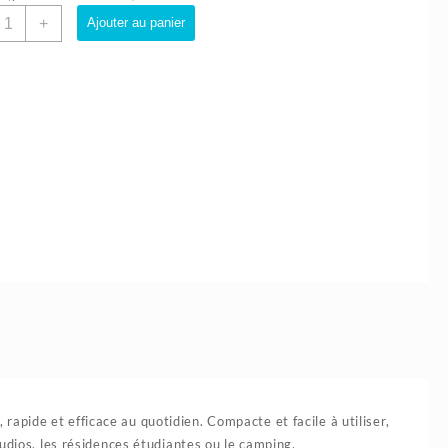
uantité
+
Ajouter au panier
e
laque
hauffante
lectrique
000W
WEHAND
pide et efficace au quotidien. Compacte et facile à utiliser,
udios, les résidences étudiantes ou le camping.