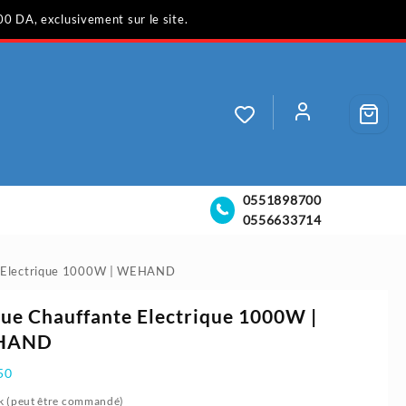
00 DA, exclusivement sur le site.
0551898700
0556633714
e Electrique 1000W | WEHAND
ue Chauffante Electrique 1000W |
HAND
50
k (peut être commandé)