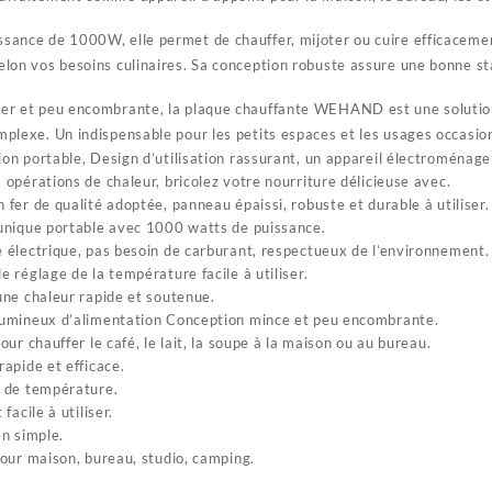
ssance de 1000W, elle permet de chauffer, mijoter ou cuire efficacemen
elon vos besoins culinaires. Sa conception robuste assure une bonne stab
yer et peu encombrante, la plaque chauffante WEHAND est une solution
omplexe. Un indispensable pour les petits espaces et les usages occasio
on portable, Design d’utilisation rassurant, un appareil électroménage
 opérations de chaleur, bricolez votre nourriture délicieuse avec.
 fer de qualité adoptée, panneau épaissi, robuste et durable à utiliser.
unique portable avec 1000 watts de puissance.
 électrique, pas besoin de carburant, respectueux de l’environnement.
e réglage de la température facile à utiliser.
une chaleur rapide et soutenue.
umineux d’alimentation Conception mince et peu encombrante.
our chauffer le café, le lait, la soupe à la maison ou au bureau.
rapide et efficace.
 de température.
 facile à utiliser.
n simple.
our maison, bureau, studio, camping.