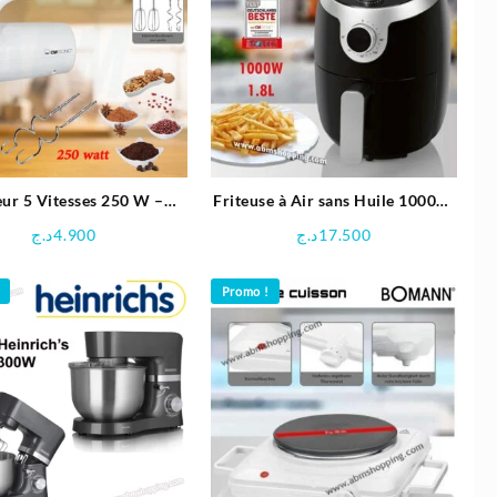
eur 5 Vitesses 250 W –
Friteuse à Air sans Huile 1000W
Clatronic
1,8L – Clatronic
د.ج
4.900
د.ج
17.500
Promo !