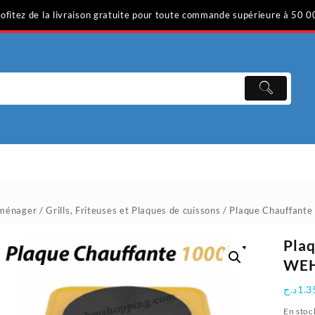
ofitez de la livraison gratuite pour toute commande supérieure à 50 0
oménager
/
Grills, Friteuses et Plaques de cuissons
/ Plaque Chauffant
Plaq
WE
د.ج
1.3
En stoc