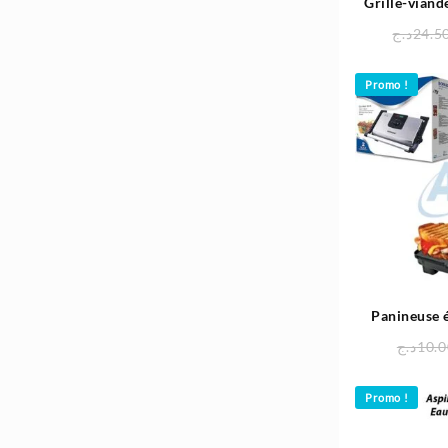
Grille-viand
Ultra Compa
د.ج
24.5
Promo !
Panineuse é
2000W | S
د.ج
10.
Promo !