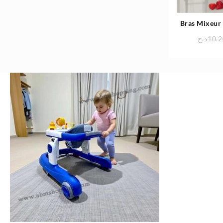
Bras Mixeur
Pr
د.ج
10.