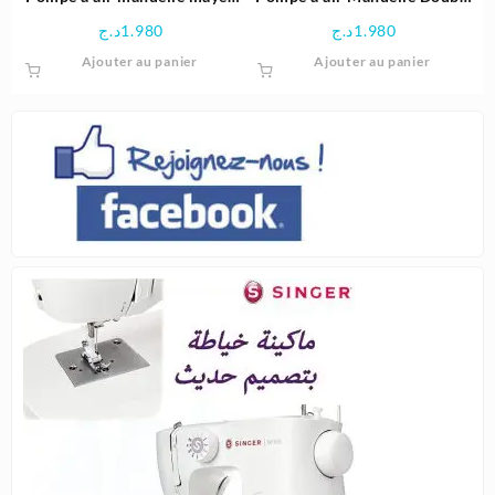
modèle – Bestway
Quick – Intex
د.ج
1.980
د.ج
1.980
Ajouter au panier
Ajouter au panier