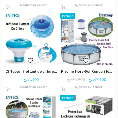
Ajouter au panier
Ajouter au panier
Promo !
Diffuseur flottant de chlore –
Piscine Hors-Sol Ronde Steel
Intex
Pro Max 305×76 Cm avec
Le
Le
د.ج
1.100
د.ج
51.900
د.ج
47.500
pompe de filtration -Bestway
prix
prix
Ajouter au panier
Ajouter au panier
initial
actuel
était :
est :
Promo !
51.900د.ج.