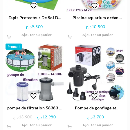
Tapis Protecteur De Sol De
Piscine aquarium océan
Piscine – Bestway
191x178x61 cm – INTEX
د.ج
9.500
د.ج
10.500
Ajouter au panier
Ajouter au panier
Promo !
pompe de filtration 58383 –
Pompe de gonflage et
Bestway
dégonflage électrique 240V –
Le
Le
د.ج
13.900
د.ج
12.980
د.ج
3.700
STERMAY
prix
prix
Ajouter au panier
Ajouter au panier
initial
actuel