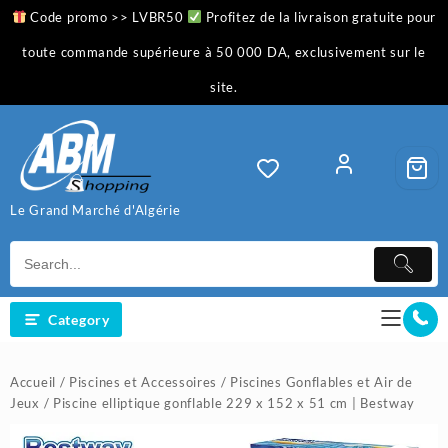
Skip
Code promo >> LVBR50
Profitez de la livraison gratuite pour
to
content
toute commande supérieure à 50 000 DA, exclusivement sur le
site.
Le Grand Marché d'Algérie
Category
Accueil
/
Piscines et Accessoires
/
Piscines Gonflables et Air de
Jeux
/ Piscine elliptique gonflable 229 x 152 x 51 cm | Bestway