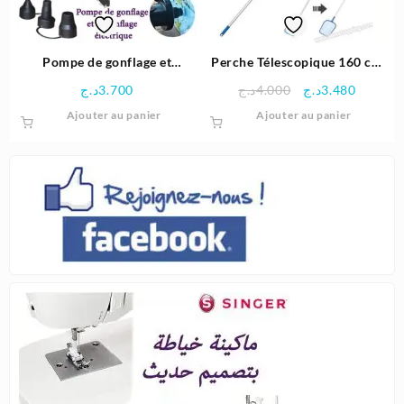
Pompe de gonflage et
Perche Télescopique 160 cm
dégonflage électrique 240V –
pour nettoyer la piscine –
Le
Le
د.ج
3.700
د.ج
4.000
د.ج
3.480
STERMAY
Bestway
prix
prix
Ajouter au panier
Ajouter au panier
initial
actuel
était :
est :
4.000د.ج.