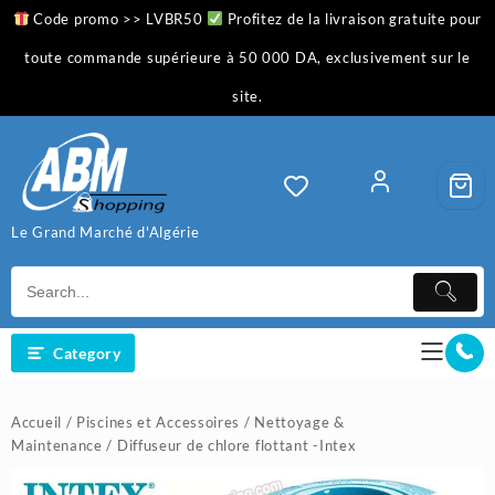
Skip
Code promo >> LVBR50
Profitez de la livraison gratuite pour
to
content
toute commande supérieure à 50 000 DA, exclusivement sur le
site.
Le Grand Marché d'Algérie
Category
Accueil
/
Piscines et Accessoires
/
Nettoyage &
Maintenance
/ Diffuseur de chlore flottant -Intex