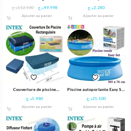
300x175x80 cm avec pompe
244 cm – Intex
Le
Le
د.ج
112.500
د.ج
99.998
د.ج
2.280
de filtration et échelle de
prix
prix
Ajouter au panier
Ajouter au panier
sécurité – Intex
initial
actuel
était :
est :
99.998د.ج.
112.500د.ج.
Couverture de piscine
Piscine autoportante Easy Set
Rectangulaire 300×200 cm –
305×76 cm-INTEX
د.ج
5.980
د.ج
25.500
Intex
Ajouter au panier
Ajouter au panier