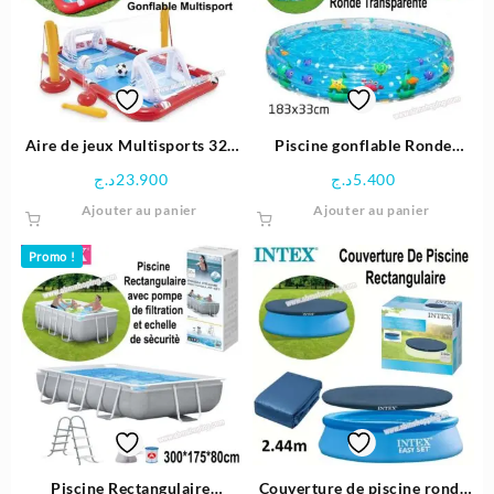
Aire de jeux Multisports 325
Piscine gonflable Ronde
x 266 x 101 cm – Intex
transparente 183x33cm –
د.ج
23.900
د.ج
5.400
Bestway
Ajouter au panier
Ajouter au panier
Promo !
Piscine Rectangulaire
Couverture de piscine ronde