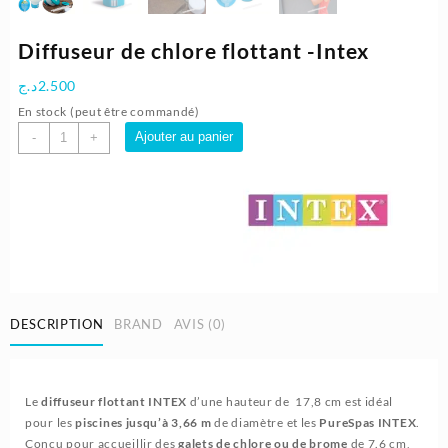
Diffuseur de chlore flottant -Intex
د.ج
2.500
En stock (peut être commandé)
quantité
Ajouter au panier
-
+
de
Diffuseur
de
chlore
flottant
-
Intex
DESCRIPTION
BRAND
AVIS (0)
Le
diffuseur flottant INTEX
d’une hauteur de 17,8 cm est idéal
pour les
piscines jusqu’à 3,66 m
de diamètre et les
PureSpas INTEX
.
Conçu pour accueillir des
galets de chlore ou de brome
de 7.6 cm,