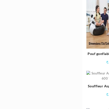
Pouf gonflab
cm 
ج
Souffleur As
600 
ج