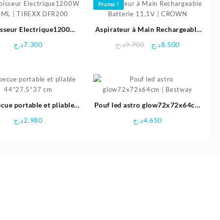
Promo !
était :
est :
26.000د.ج.
23.980د.ج.
63.900د.ج.
66.500د.ج.
isseur Electrique1200W
Aspirateur à Main Rechargeable
ML | TIREXX DFR200
Batterie 11,1V | CROWN
Le
Le
د.ج
7.300
د.ج
9.700
د.ج
8.500
prix
prix
initial
actuel
était :
est :
8.500د.ج.
9.700د.ج.
cue portable et pliable
Pouf led astro glow72x72x64cm
44*27.5*37 cm
| Bestway
د.ج
2.980
د.ج
4.650