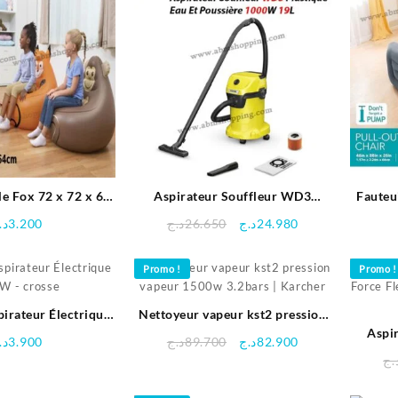
le Fox 72 x 72 x 64
Aspirateur Souffleur WD3
Fauteui
| Bestway
Plastique Eau Et Poussière
117
Le
Le
د.
3.200
د.ج
26.650
د.ج
24.980
1000W 19L | Karcher
prix
prix
initial
actuel
Promo !
Promo !
était :
est :
24.980د.ج.
26.650د.ج.
pirateur Électrique
Nettoyeur vapeur kst2 pression
W – crosse
vapeur 1500w 3.2bars | Karcher
Aspir
Le
Le
د.
3.900
د.ج
89.700
د.ج
82.900
Force F
prix
prix
.ج
initial
actuel
était :
est :