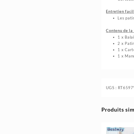
35.400د.ج.
41.300د.ج.
Entretien facil
Les pati
Contenu de la 
1 x Bal
2 x Pati
1 x Cart
1 x Manu
UGS :
RT659
Produits sim