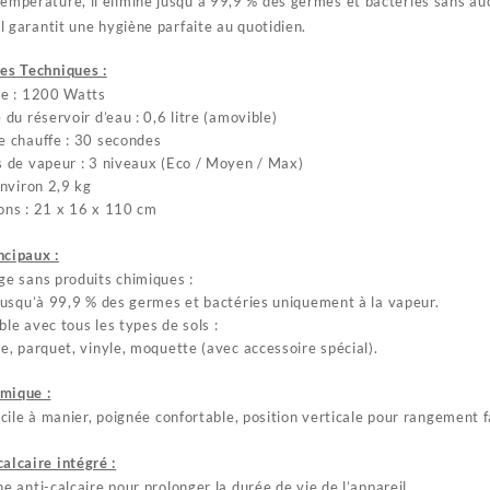
empérature, il élimine jusqu’à 99,9 % des germes et bactéries sans auc
il garantit une hygiène parfaite au quotidien.
es Techniques :
ce : 1200 Watts
 du réservoir d’eau : 0,6 litre (amovible)
 chauffe : 30 secondes
 de vapeur : 3 niveaux (Eco / Moyen / Max)
Environ 2,9 kg
ons : 21 x 16 x 110 cm
ncipaux :
e sans produits chimiques :
jusqu’à 99,9 % des germes et bactéries uniquement à la vapeur.
le avec tous les types de sols :
e, parquet, vinyle, moquette (avec accessoire spécial).
mique :
acile à manier, poignée confortable, position verticale pour rangement f
alcaire intégré :
e anti-calcaire pour prolonger la durée de vie de l’appareil.