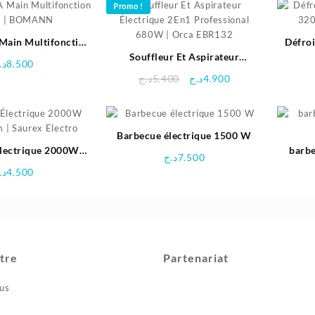
Promo !
82.900د.ج.
89.700د.ج.
 Main Multifonction
Défro
 | BOMANN
Souffleur Et Aspirateur
320
د.
8.500
Électrique 2En1 Professional
Le
Le
د.ج
5.400
د.ج
4.900
680W | Orca EBR132
prix
prix
initial
actuel
était :
est :
Barbecue électrique 1500 W
4.900د.ج.
5.400د.ج.
lectrique 2000W
barbe
د.ج
7.500
| Saurex Electro
د.
4.500
tre
Partenariat
us