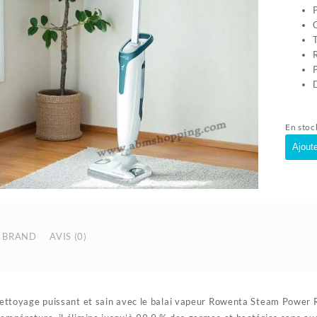
C
En stoc
quanti
Ajoute
de
Nettoy
à
Vapeur
avec
fil
BRAND
AVIS (0)
1200
|
ROWE
 nettoyage puissant et sain avec le balai vapeur Rowenta Steam Powe