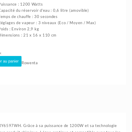
initial
actuel
Puissance : 1200 Watts
était :
est :
apacité du réservoir d’eau : 0,6 litre (amovible)
33.500د.ج.
35.200د.ج.
Temps de chauffe : 30 secondes
Réglages de vapeur : 3 niveaux (Eco / Moyen / Max)
Poids : Environ 2,9 kg
Dimensions : 21 x 16 x 110 cm
k
té
r au panier
Rowenta
eur
W
NTA
r RY6597WH. Grâce à sa puissance de 1200W et sa technologie