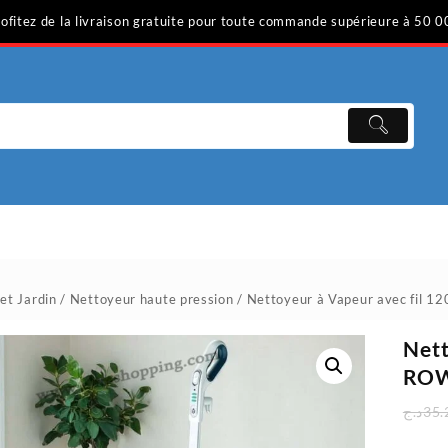
ofitez de la livraison gratuite pour toute commande supérieure à 50 0
et Jardin
/
Nettoyeur haute pression
/ Nettoyeur à Vapeur avec fil
Nett
RO
د.ج
35.