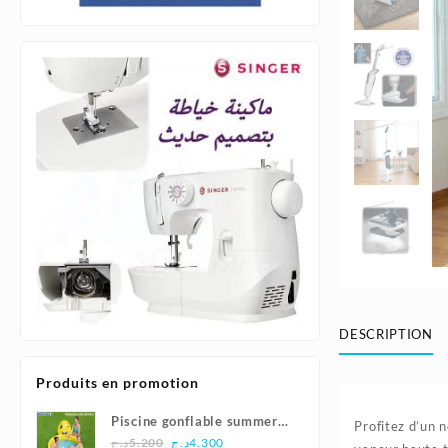
DESCRIPTION
Produits en promotion
Piscine gonflable summer
Profitez d’un
Le
Le
smiles165x144x69cm |
د.ج
5.200
د.ج
4.300