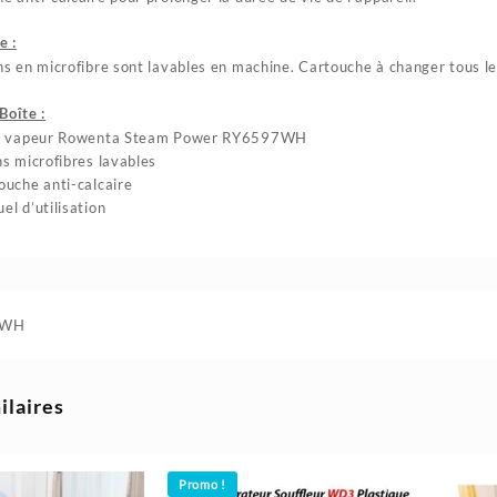
e :
ns en microfibre sont lavables en machine. Cartouche à changer tous le
Boîte :
ai vapeur Rowenta Steam Power RY6597WH
ns microfibres lavables
ouche anti-calcaire
el d’utilisation
7WH
ilaires
Promo !