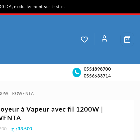
00 DA, exclusivement sur le site.
0551898700
0556633714
 1200W | ROWENTA
oyeur à Vapeur avec fil 1200W |
WENTA
Le
Le
200
د.ج
33.500
prix
prix