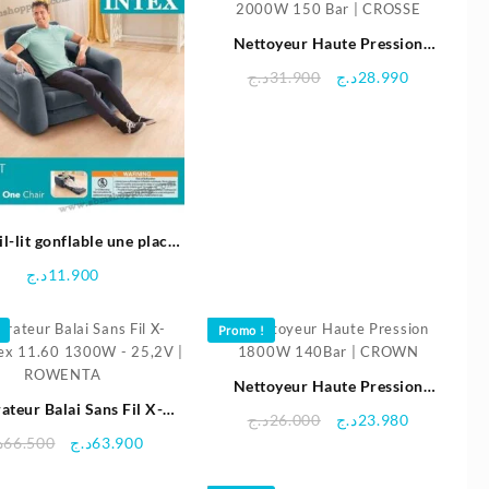
Nettoyeur Haute Pression
2000W 150 Bar | CROSSE
Le
Le
د.ج
31.900
د.ج
28.990
prix
prix
initial
actuel
était :
est :
28.990د.ج.
31.900د.ج.
l-lit gonflable une place
 x 224 x 66 cm | Intex
د.ج
11.900
Promo !
Nettoyeur Haute Pression
ateur Balai Sans Fil X-
1800W 140Bar | CROWN
Le
Le
د.ج
26.000
د.ج
23.980
lex 11.60 1300W – 25,2V
Le
Le
prix
prix
د
66.500
د.ج
63.900
| ROWENTA
prix
prix
initial
actuel
initial
actuel
était :
est :