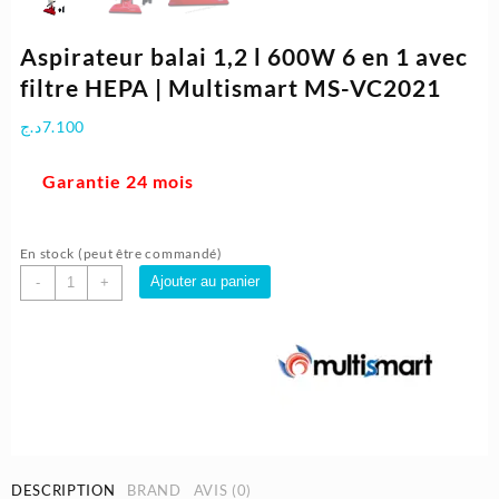
Aspirateur balai 1,2 l 600W 6 en 1 avec
filtre HEPA | Multismart MS-VC2021
د.ج
7.100
Garantie 24 mois
En stock (peut être commandé)
quantité
Ajouter au panier
-
+
de
Aspirateur
balai
1,2
l
600W
6
en
1
DESCRIPTION
BRAND
AVIS (0)