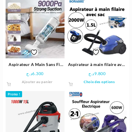
Aspirateur A Main Sans Fil
Aspirateur à main filaire avec
Multifonction Rechargeable
sac 1.5L 2000W | SONASHI
د.ج
6.300
د.ج
9.800
USB C |LT-127v
Ce
Ajouter au panier
Choix des options
produit
a
Promo !
plusieu
variatio
Les
options
peuven
être