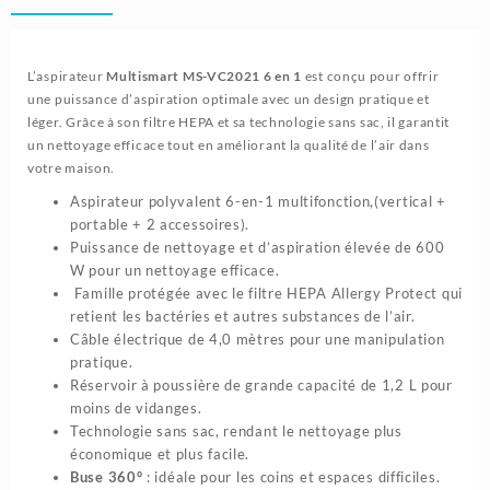
avec
filtre
HEPA
L’aspirateur
Multismart MS-VC2021 6 en 1
est conçu pour offrir
|
une puissance d’aspiration optimale avec un design pratique et
Multismart
léger. Grâce à son filtre HEPA et sa technologie sans sac, il garantit
MS-
un nettoyage efficace tout en améliorant la qualité de l’air dans
VC2021
votre maison.
Aspirateur polyvalent 6-en-1 multifonction,(vertical +
portable + 2 accessoires).
Puissance de nettoyage et d’aspiration élevée de 600
W pour un nettoyage efficace.
Famille protégée avec le filtre HEPA Allergy Protect qui
retient les bactéries et autres substances de l’air.
Câble électrique de 4,0 mètres pour une manipulation
pratique.
Réservoir à poussière de grande capacité de 1,2 L pour
moins de vidanges.
Technologie sans sac, rendant le nettoyage plus
économique et plus facile.
Buse 360°
: idéale pour les coins et espaces difficiles.