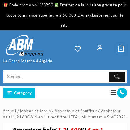
Skip
Code promo >> LVBR50
Profitez de la livraison gratuite pour
to
content
toute commande supérieure à 50 000 DA, exclusivement sur le
site.
Le Grand Marché d'Algérie
Category
Accueil
/
Maison et Jardin
/
Aspirateur et Souffleur
/ Aspirateur
balai 1,2 l 600W 6 en 1 avec filtre HEPA | Multismart MS-VC2021