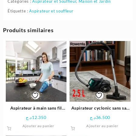
Catégories :
Aspirateur et Souffleur
,
Maison et Jardin
Étiquette :
Aspirateur et souffleur
Produits similaires
Aspirateur à main sans fil
Aspirateur cyclonic sans sac
3.6V-385ml dustbuster |
2,5L 550W | Rowenta
د.ج
12.350
د.ج
36.500
Black+Decker
Ajouter au panier
Ajouter au panier