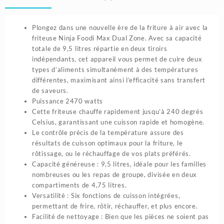
fonction
9.5L
2470W
Plongez dans une nouvelle ère de la friture à air avec la
|
friteuse Ninja Foodi Max Dual Zone. Avec sa capacité
Ninja
totale de 9,5 litres répartie en deux tiroirs
indépendants, cet appareil vous permet de cuire deux
types d’aliments simultanément à des températures
différentes, maximisant ainsi l’efficacité sans transfert
de saveurs.
Puissance 2470 watts
Cette friteuse chauffe rapidement jusqu’à 240 degrés
Celsius, garantissant une cuisson rapide et homogène.
Le contrôle précis de la température assure des
résultats de cuisson optimaux pour la friture, le
rôtissage, ou le réchauffage de vos plats préférés.
Capacité généreuse : 9,5 litres, idéale pour les familles
nombreuses ou les repas de groupe, divisée en deux
compartiments de 4,75 litres.
Versatilité : Six fonctions de cuisson intégrées,
permettant de frire, rôtir, réchauffer, et plus encore.
Facilité de nettoyage : Bien que les pièces ne soient pas