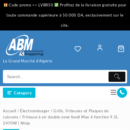
Skip
Code promo >> LVBR50
Profitez de la livraison gratuite pour
to
content
toute commande supérieure à 50 000 DA, exclusivement sur le
site.
Le Grand Marché d'Algérie
Category
Accueil
/
Électroménager
/
Grills, Friteuses et Plaques de
cuissons
/ Friteuse à air double zone foodi Max 6 fonction 9.5L
2470W | Ninja