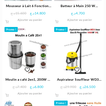
Mousseur à Lait 6 Fonctions
Batteur à Main 250 W
600W 500ml – ProfiCook
SONASHI
Le
Le
د.ج
15.600
د.ج
14.800
د.ج
4.700
prix
prix
Ajouter au panier
Ajouter au panier
initial
actuel
était :
est :
Promo !
Promo !
14.800د.ج.
15.600د.ج.
Moulin a café 2en1, 200W et
Aspirateur Souffleur WD3
85g | Proficook
Inox Eau Et Poussière 1000W
Le
Le
Le
Le
د.ج
7.400
د.ج
6.800
د.ج
29.900
د.ج
26.500
19L | Karcher
prix
prix
prix
prix
Ajouter au panier
Ajouter au panier
initial
actuel
initial
actuel
était :
est :
était :
est :
Promo !