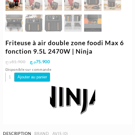
Friteuse à air double zone foodi Max 6
fonction 9.5L 2470W | Ninja
Le
Le
د.ج
81.900
د.ج
75.900
prix
prix
Disponible sur commande
initial
actuel
quantité
Ajouter au panier
était :
est :
de
75.900د.ج.
81.900د.ج.
Friteuse
à
air
double
zone
foodi
Max
6
DESCRIPTION
BRAND
AVIS (0)