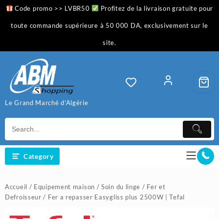
Skip
Code promo >> LVBR50
Profitez de la livraison gratuite pour
to
content
toute commande supérieure à 50 000 DA, exclusivement sur le
site.
Le Grand Marché d'Algérie
Category
Accueil
/
Equipement maison
/
Soin du linge
/
Fer et
Defroisseur
/ Fer a repasser Easygliss plus 2500W | Tefal