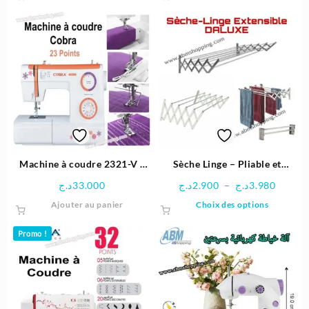
était :
est :
26.500د.ج.
Machine à coudre 2321-V |
Sèche Linge – Pliable et
Cobra
Extensible – Aluminium
Plage
د.ج
33.000
د.ج
2.900
–
د.ج
3.980
DALUXE
de
Ce
Ajouter au panier
Choix des options
prix :
produit
2.900د.ج
a
Promo !
à
plusieu
3.98
variatio
Les
options
peuven