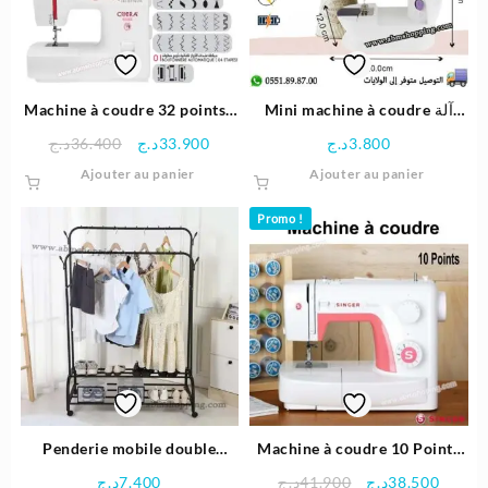
être
choisie
sur
la
page
Machine à coudre 32 points |
Mini machine à coudre آلة
du
Cobra 3230-V
خياطة كهربائية صغيرة بأداء عالي
Le
Le
د.ج
36.400
د.ج
33.900
د.ج
3.800
produit
| SM-202A
prix
prix
Ajouter au panier
Ajouter au panier
initial
actuel
était :
est :
Promo !
33.900د.ج.
36.400د.ج.
Penderie mobile double
Machine à coudre 10 Points
(110x57x150cm)
3210 – Singer
Le
Le
د.ج
7.400
د.ج
41.900
د.ج
38.500