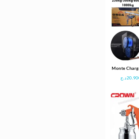
Monte Charg
د.ج
20.90