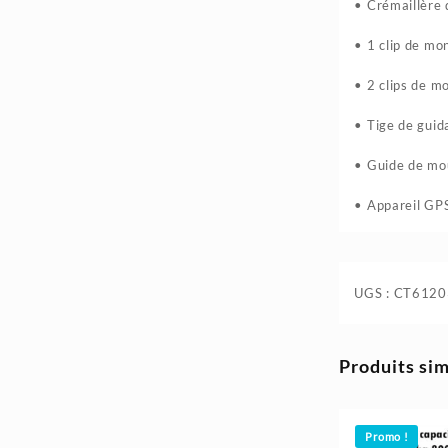
35.400د.ج.
41.300د.ج.
• Crémaillère 
• 1 clip de m
• 2 clips de 
• Tige de guid
• Guide de mo
• Appareil GP
UGS :
CT6120
Produits sim
Promo !