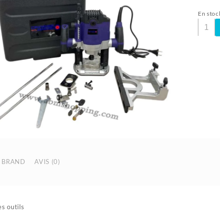
En stoc
quanti
de
Défonc
Electri
1600
W
|
CROSS
BRAND
AVIS (0)
s outils