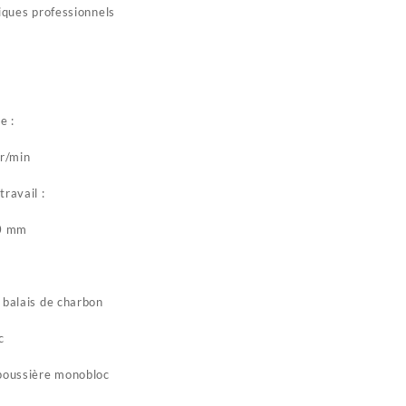
riques professionnels
e :
r/min
ravail :
0 mm
 balais de charbon
c
 poussière monobloc