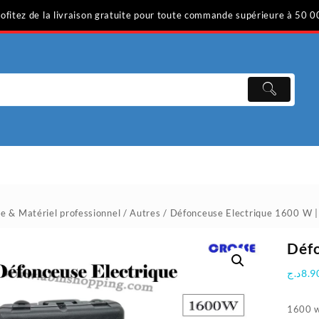
ofitez de la livraison gratuite pour toute commande supérieure à 50 0
ge & Matériel professionnel
/
Autres
/ Défonceuse Electrique 1600 W 
Déf
د.ج
8.9
1600 w