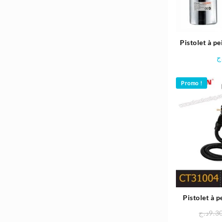
Pistolet à p
MM
ج
Promo !
Pistolet à p
500 
د.ج
9.3