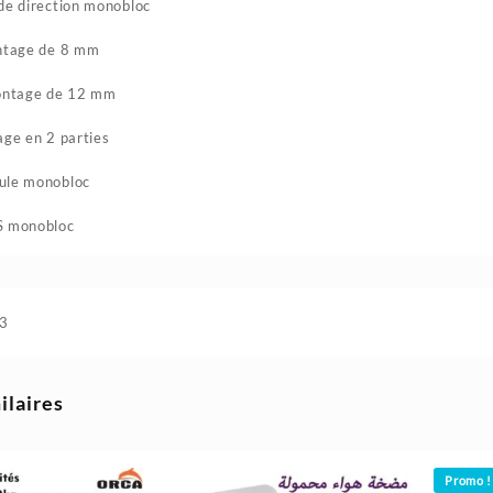
de direction monobloc
ontage de 8 mm
montage de 12 mm
age en 2 parties
ule monobloc
S monobloc
3
ilaires
Promo !