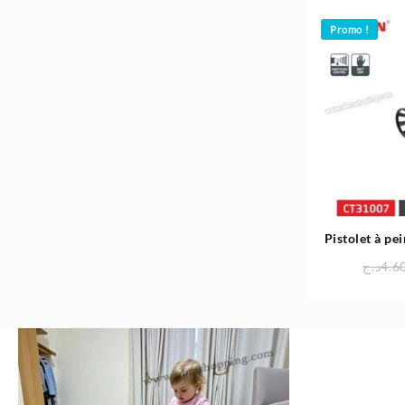
Promo !
Pistolet à pe
W 
د.ج
4.6