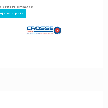
k (peut être commandé)
té
Ajouter au panier
euse
que
E