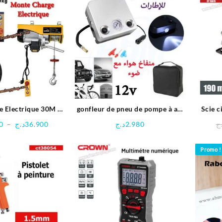
e Electrique 30M –
gonfleur de pneu de pompe à air
Scie 
ORCA
de pompe à air – portable de
Plage
0
–
د.ج
36.900
د.ج
2.980
ج
voiture avec la lumière
de
prix :
Promo !
20.900د.ج
à
36.900د.ج