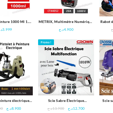
einture 1000 Ml 1.5
METRIX, Multimètre Numérique
Rabot é
 -Crown
750 V – Crown
د.
3.999
د.ج
4.900
ج
Promo !
einture électrique
Scie Sabre Électrique
Scie 
W – Crown
Multifonction 1010W – Crown
Le
Le
Le
Le
00
د.ج
8.900
د.ج
13.900
د.ج
12.700