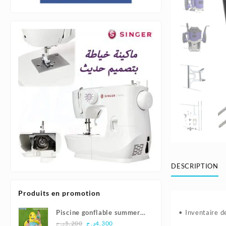
DESCRIPTION
Produits en promotion
Piscine gonflable summer
• Inventaire de
Le
Le
smiles165x144x69cm |
د.ج
5.200
د.ج
4.300