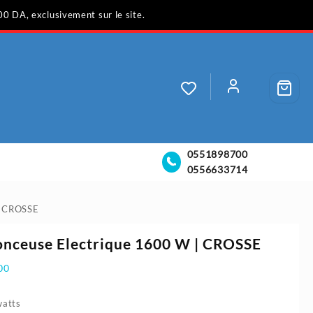
00 DA, exclusivement sur le site.
0551898700
0556633714
| CROSSE
onceuse Electrique 1600 W | CROSSE
00
atts