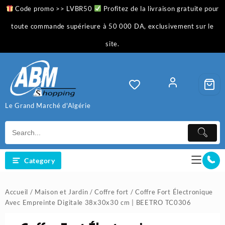
Skip
Code promo >> LVBR50
Profitez de la livraison gratuite pour
to
content
toute commande supérieure à 50 000 DA, exclusivement sur le
site.
Le Grand Marché d'Algérie
Category
Accueil
/
Maison et Jardin
/
Coffre fort
/ Coffre Fort Électronique
Avec Empreinte Digitale 38x30x30 cm | BEETRO TC0306