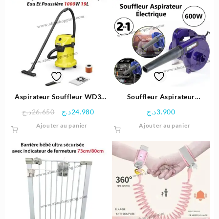
13.900د.ج.
14.950د.ج.
Aspirateur Souffleur WD3
Souffleur Aspirateur
Plastique Eau Et Poussière
Électrique 600 W – crosse
Le
Le
د.ج
26.650
د.ج
24.980
د.ج
3.900
1000W 19L | Karcher
prix
prix
Ajouter au panier
Ajouter au panier
initial
actuel
était :
est :
24.980د.ج.
26.650د.ج.