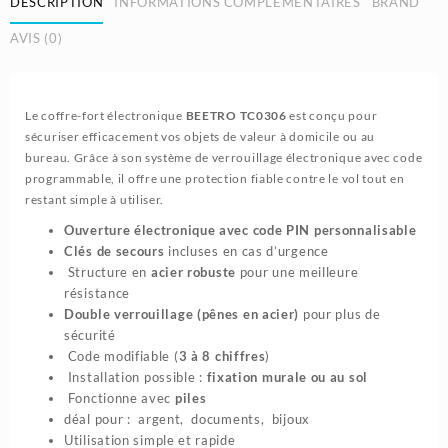
DESCRIPTION
INFORMATIONS COMPLÉMENTAIRES
BRAND
|
AVIS (0)
BEETRO
TC0306
Le coffre-fort électronique
BEETRO TC0306
est conçu pour
sécuriser efficacement vos objets de valeur à domicile ou au
bureau. Grâce à son système de verrouillage électronique avec code
programmable, il offre une protection fiable contre le vol tout en
restant simple à utiliser.
Ouverture électronique avec code PIN personnalisable
Clés de secours
incluses en cas d’urgence
Structure en
acier robuste
pour une meilleure
résistance
Double verrouillage (pênes en acier)
pour plus de
sécurité
Code modifiable (
3 à 8 chiffres
)
Installation possible :
fixation murale ou au sol
Fonctionne avec
piles
déal pour : argent, documents, bijoux
Utilisation simple et rapide