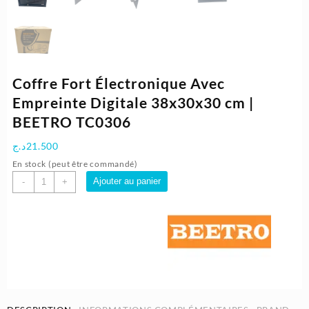
Coffre Fort Électronique Avec
Empreinte Digitale 38x30x30 cm |
BEETRO TC0306
د.ج
21.500
En stock (peut être commandé)
quantité
Ajouter au panier
-
+
de
Coffre
Fort
Électronique
Avec
Empreinte
Digitale
38x30x30
cm