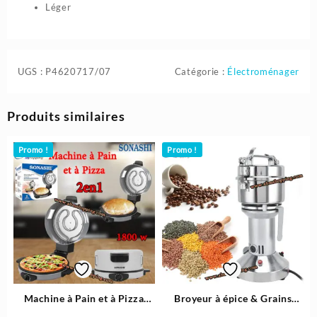
Léger
UGS :
P4620717/07
Catégorie :
Électroménager
Produits similaires
Promo !
Promo !
Machine à Pain et à Pizza
Broyeur à épice & Grains
2en1 1800W – Sonashi
Durs – Bomann