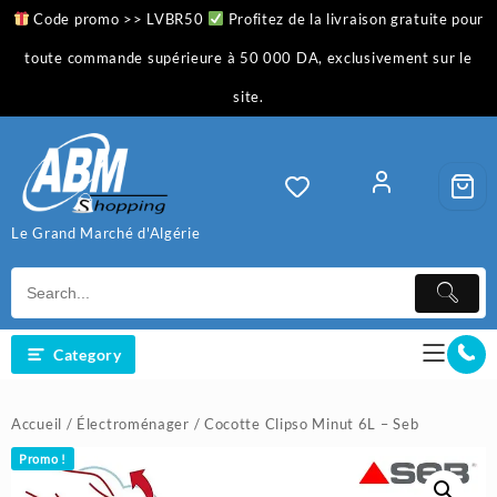
Skip
Code promo >> LVBR50
Profitez de la livraison gratuite pour
to
content
toute commande supérieure à 50 000 DA, exclusivement sur le
site.
Le Grand Marché d'Algérie
Category
Accueil
/
Électroménager
/ Cocotte Clipso Minut 6L – Seb
Promo !