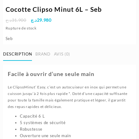
Cocotte Clipso Minut 6L – Seb
Le
Le
د.ج
31.900
د.ج
29.980
prix
prix
Rupture de stock
initial
actuel
Seb
était :
est :
29.980د.ج.
31.900د.ج.
DESCRIPTION
BRAND
AVIS (0)
Facile à ouvrir d’une seule main
Le ClipsoMinut’ Easy, c’est un autocuiseur en inox qui permet une
cuisson jusqu’à 2 fois plus rapide *. Doté d’une capacité suffisante
pour toute la famille mais également pratique et légeer, il garantit
des repas rapides et délicieux.
Capacité 6 L
5 systèmes de sécurité
Robustesse
Ouverture une seule main