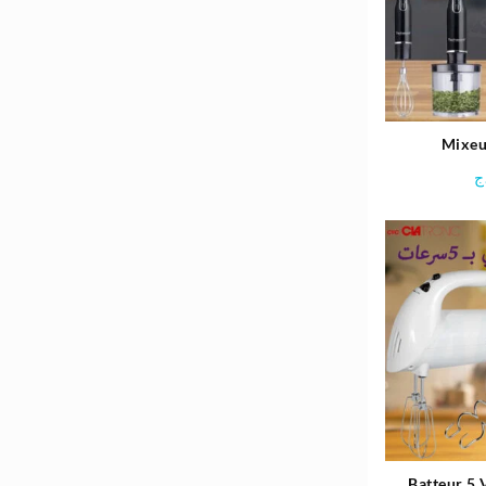
4.980د.ج.
5.800د.ج.
Mixeu
Multifon
ج
T
Batteur 5 