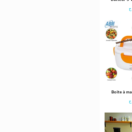
C
ج
Boite à m
Électriq
ج