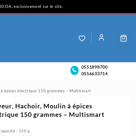
00 DA, exclusivement sur le site.
0551898700
0556633714
n à épices électrique 150 grammes – Multismart
eur, Hachoir, Moulin à épices
trique 150 grammes – Multismart
Capacité : 150 g