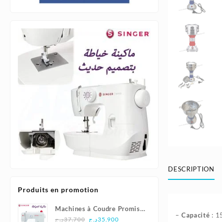
DESCRIPTION
Produits en promotion
Machines à Coudre Promise
–
Capacité
: 1
Le
Le
1408 - Singer
د.ج
37.700
د.ج
35.900