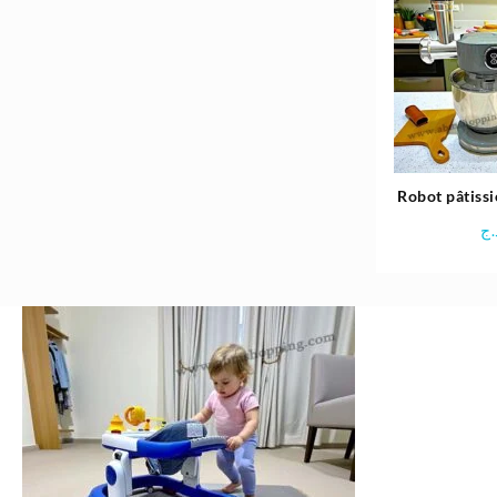
Robot pâtissi
3 en1 1000
.ج
EDISO