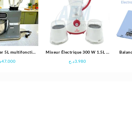
er 5L multifonction
Mixeur Électrique 300 W 1.5L –
Balanc
W | CONTINENTAL
epronic
د
47.000
د.ج
3.980
N CEFM118G