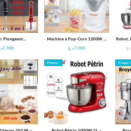
r Plongeant
Machine à Pop-Corn 1200W –
Robot, 
ctions 3 en 1 –
Clatronic
د.
7.900
د.ج
7.980
.ج
echwood
Promo !
Promo !
Vitesses 250 W –
Robot Pétrin 1000W 5L –
Broy