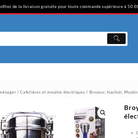
ofitez de la livraison gratuite pour toute commande supérieure à 50 0
oménager
/
Cafetières et moulins électriques
/ Broyeur, Hachoir, Mouli
Broy
élec