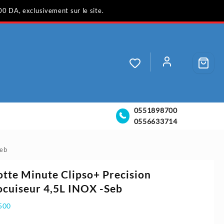
00 DA, exclusivement sur le site.
0551898700
0556633714
Seb
tte Minute Clipso+ Precision
cuiseur 4,5L INOX -Seb
500