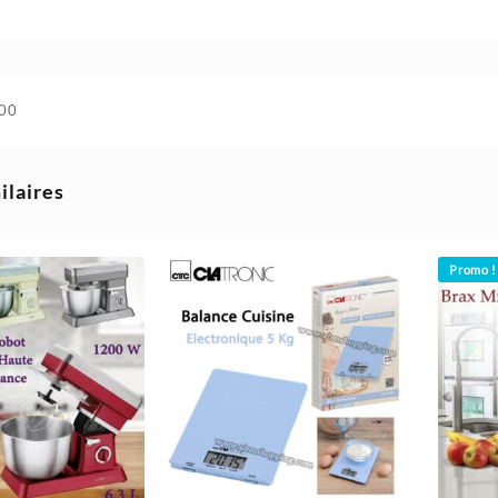
00
ilaires
Promo !