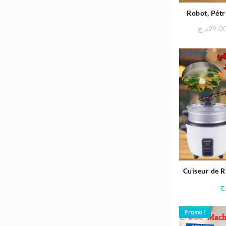
Robot, Pétr
C
د.ج
29.0
Cuiseur de 
2.8L
ج
Promo !