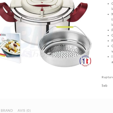
v
Rupture
Seb
BRAND
AVIS (0)