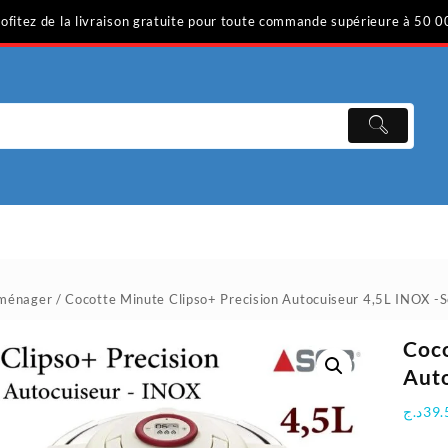
ofitez de la livraison gratuite pour toute commande supérieure à 50 0
oménager
/ Cocotte Minute Clipso+ Precision Autocuiseur 4,5L INOX -
Coco
Auto
د.ج
39.