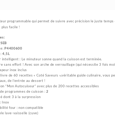
eur programmable qui permet de suivre avec précision le juste temps d
 plus facile !
es:
:
SEB
ce:
P4400600
é:
4,5L
 intelligent : Le minuteur sonne quand la cuisson est terminée.
e sans effort ! Avec son arche de verrouillage (qui nécessite 3 fois moi
apeur inox inclus
e livre de 60 recettes « Coté Saveurs »,véritable guide culinaire, vous p
naux, de l’entrée au dessert !
ion “Mon Autocuiseur” avec plus de 200 recettes accessibles
de programmes de cuisson :
2
té dont 3 à la surpression
: Inox
ilité four : non compatible
le lave-vaisselle (cuve)