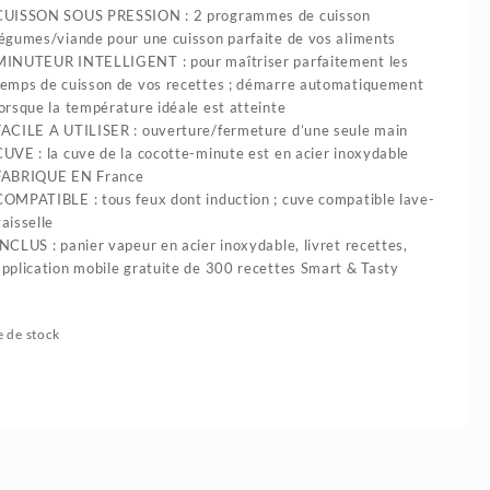
CUISSON SOUS PRESSION : 2 programmes de cuisson
légumes/viande pour une cuisson parfaite de vos aliments
MINUTEUR INTELLIGENT : pour maîtriser parfaitement les
temps de cuisson de vos recettes ; démarre automatiquement
lorsque la température idéale est atteinte
FACILE A UTILISER : ouverture/fermeture d’une seule main
CUVE : la cuve de la cocotte-minute est en acier inoxydable
FABRIQUE EN France
COMPATIBLE : tous feux dont induction ; cuve compatible lave-
aisselle
INCLUS : panier vapeur en acier inoxydable, livret recettes,
application mobile gratuite de 300 recettes Smart & Tasty
 de stock