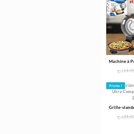
Machine à Pa
1800W
د.ج
14.9
Promo !
Grille-viand
Ultra Compa
د.ج
24.5