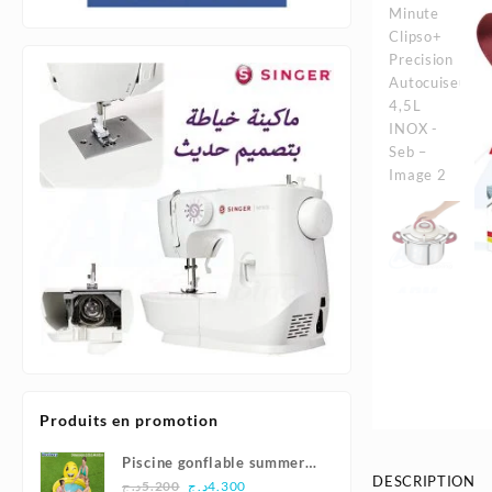
Produits en promotion
Piscine gonflable summer
DESCRIPTION
Le
Le
smiles165x144x69cm |
د.ج
5.200
د.ج
4.300