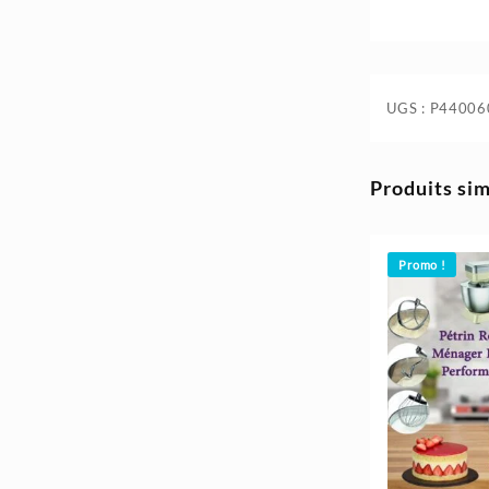
35.400د.ج.
41.300د.ج.
UGS :
P44006
Produits sim
Promo !