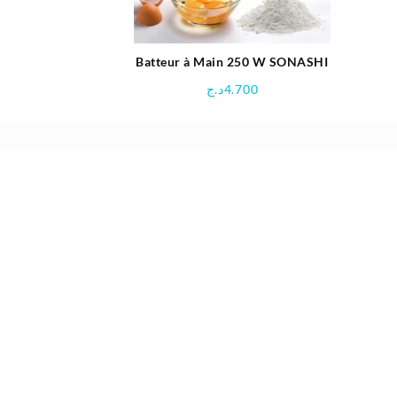
était :
est :
21.500د.ج.
24.500د.ج.
Batteur à Main 250 W SONASHI
د.ج
4.700