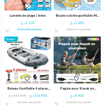
Lunette de plage | Intex
Bouée culotte gonflable My
Baby float diamètre 70cm |
د.ج
1.150
د.ج
1.680
INTEX
Ce
Choix des options
Ajouter au panier
produit
a
Promo !
plusieurs
variations.
Les
options
peuvent
être
choisies
sur
la
page
Bateau Gonflable 4 places
Pagaie pour Kayak en
du
« Mariner 4 » 328×145×48cm
aluminium 218 cm | INTEX
Le
Le
د.ج
136.500
د.ج
116.900
د.ج
4.900
produit
– Intex
prix
prix
Ajouter au panier
Ajouter au panier