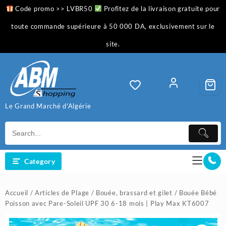
Skip
Code promo >> LVBR50
Profitez de la livraison gratuite pour
to
content
toute commande supérieure à 50 000 DA, exclusivement sur le
site.
Le Grand Marché d'Algérie
Category
Accueil
/
Articles de Plage
/
Bouée, brassard et gilet
/ Bouée Bébé
Poisson avec Pare-Soleil UPF 30 6-18 mois | Play Max KT6007