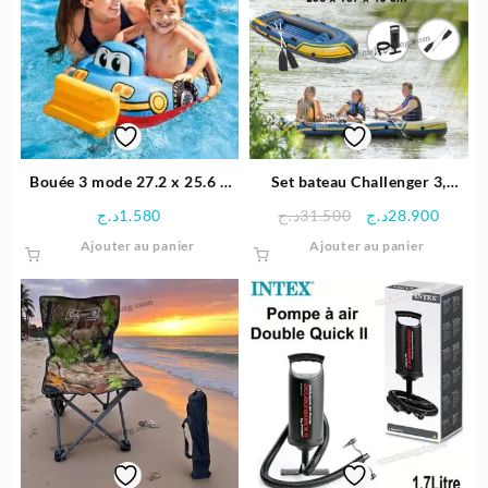
Bouée 3 mode 27.2 x 25.6 x
Set bateau Challenger 3,
2.7cm | Intex
295x137x43cm | INTEX
Le
Le
د.ج
1.580
د.ج
31.500
د.ج
28.900
prix
prix
Ajouter au panier
Ajouter au panier
initial
actuel
était :
est :
31.500د.ج.