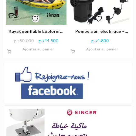
Kayak gonflable Explorer™
Pompe à air électrique –
K2 – 2 personnes
Intex
Le
Le
د.ج
50.000
د.ج
44.500
د.ج
4.800
312x91x51cm | Intex
prix
prix
Ajouter au panier
Ajouter au panier
initial
actuel
était :
est :
44.500د.ج.
50.000د.ج.