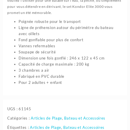
vouliez l’utiliser pour une balade sur l’eau, la pêche, ou simplement
pour vous détendre en dérivant, le set Kondor Elite 3000 vous
promet un été mémorable.
Poignée robuste pour le transport
Ligne de préhension autour du périmètre du bateau
avec oillets
Fond gonflable pour plus de confort
Vannes refermables
Soupape de sécurité
Dimension une fois gonflé : 246 x 122 x 45 cm
Capacité de charge maximale : 200 kg
3 chambres a air
Fabriqué en PVC durable
Pour 2 adultes + enfant
UGS :
61145
Catégories :
Articles de Plage
,
Bateau et Accessoires
Étiquettes :
Articles de Plage
,
Bateau et Accessoires