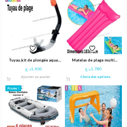
48.900د.ج.
84.900د.ج.
95.900د.ج.
Tuyau,kit de plongée aqua
Matelas de plage multi
flow | Intex
couleur 183x76cm | Intex
د.ج
1.450
د.ج
1.780
Ce
Ajouter au panier
Choix des options
produit
a
Promo !
plusieu
variatio
Les
options
peuven
être