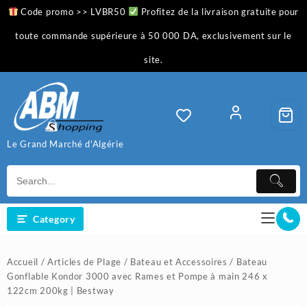
Skip
Code promo >> LVBR50
Profitez de la livraison gratuite pour
to
content
toute commande supérieure à 50 000 DA, exclusivement sur le
site.
Le Grand Marché d'Algérie
Category
Accueil
/
Articles de Plage
/
Bateau et Accessoires
/ Bateau
Gonflable Kondor 3000 avec Rames et Pompe à main 246 x
122cm 200kg | Bestway