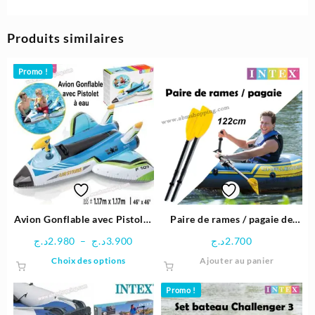
Produits similaires
Promo !
Avion Gonflable avec Pistolet
Paire de rames / pagaie de
à Eau – Intex
122 cm | INTEX
Plage
د.ج
2.980
–
د.ج
3.900
د.ج
2.700
de
Ce
Choix des options
Ajouter au panier
prix :
produit
2.980د.ج
a
Promo !
à
plusieurs
3.900د.ج