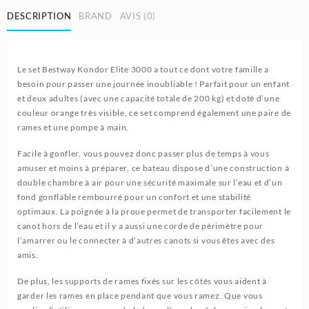
Pompe
DESCRIPTION
BRAND
AVIS (0)
à
main
246
Le set Bestway Kondor Elite 3000 a tout ce dont votre famille a
x
besoin pour passer une journée inoubliable ! Parfait pour un enfant
122cm
et deux adultes (avec une capacité totale de 200 kg) et doté d’une
200kg
couleur orange très visible, ce set comprend également une paire de
|
rames et une pompe à main.
Bestway
Facile à gonfler, vous pouvez donc passer plus de temps à vous
amuser et moins à préparer, ce bateau dispose d’une construction à
double chambre à air pour une sécurité maximale sur l’eau et d’un
fond gonflable rembourré pour un confort et une stabilité
optimaux. La poignée à la proue permet de transporter facilement le
canot hors de l’eau et il y a aussi une corde de périmètre pour
l’amarrer ou le connecter à d’autres canots si vous êtes avec des
amis.
De plus, les supports de rames fixés sur les côtés vous aident à
garder les rames en place pendant que vous ramez. Que vous