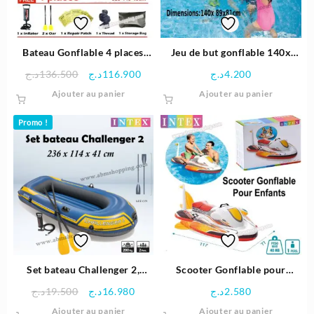
choisie
sur
la
page
Bateau Gonflable 4 places
Jeu de but gonflable 140x
du
« Mariner 4 » 328×145×48cm
89x81cm | Intex
Le
Le
د.ج
136.500
د.ج
116.900
د.ج
4.200
produit
– Intex
prix
prix
Ajouter au panier
Ajouter au panier
initial
actuel
était :
est :
Promo !
116.900د.ج.
136.500د.ج.
Set bateau Challenger 2,
Scooter Gonflable pour
236x114x41cm | INTEX
enfants 117×77 cm – Intex
Le
Le
د.ج
19.500
د.ج
16.980
د.ج
2.580
prix
prix
Ajouter au panier
Ajouter au panier