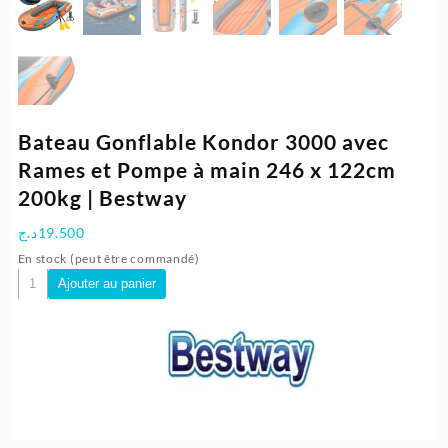
Bateau Gonflable Kondor 3000 avec
Rames et Pompe à main 246 x 122cm
200kg | Bestway
د.ج
19.500
En stock (peut être commandé)
quantité
Ajouter au panier
de
Bateau
Gonflable
Kondor
3000
avec
Rames
et