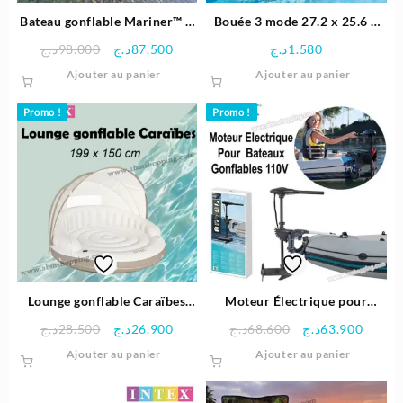
Bateau gonflable Mariner™ 3
Bouée 3 mode 27.2 x 25.6 x
– 3 personnes
2.7cm | Intex
Le
Le
د.ج
98.000
د.ج
87.500
د.ج
1.580
297x127x46cm | Intex
prix
prix
Ajouter au panier
Ajouter au panier
initial
actuel
était :
est :
Promo !
Promo !
87.500د.ج.
98.000د.ج.
Lounge gonflable Caraïbes
Moteur Électrique pour
199x150cm | INTEX
Bateaux Gonflable 110V –
Le
Le
Le
Le
د.ج
28.500
د.ج
26.900
د.ج
68.600
د.ج
63.900
Intex
prix
prix
prix
prix
Ajouter au panier
Ajouter au panier
initial
actuel
initial
actuel
était :
est :
était :
est :