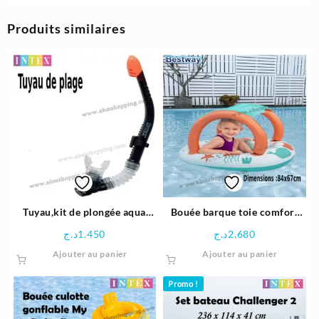
Produits similaires
Tuyau,kit de plongée aqua
Bouée barque toie comfort
flow | Intex
plush 84x67cm | Bestway
د.ج
1.450
د.ج
2.680
Ajouter au panier
Ajouter au panier
Promo !