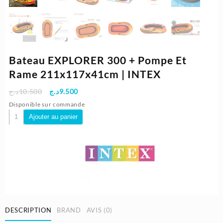
Bateau EXPLORER 300 + Pompe Et
Rame 211x117x41cm | INTEX
Le
Le
د.ج
10.500
د.ج
9.500
prix
prix
Disponible sur commande
initial
actuel
quantité
Ajouter au panier
était :
est :
de
9.500د.ج.
10.500د.ج.
Bateau
EXPLORER
300
+
Pompe
Et
Rame
211x117x41cm
DESCRIPTION
BRAND
AVIS (0)
|