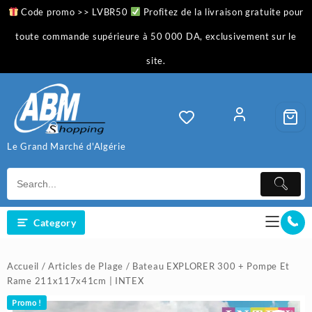
Skip
Code promo >> LVBR50
Profitez de la livraison gratuite pour
to
content
toute commande supérieure à 50 000 DA, exclusivement sur le
site.
Le Grand Marché d'Algérie
Category
Accueil
/
Articles de Plage
/ Bateau EXPLORER 300 + Pompe Et
Rame 211x117x41cm | INTEX
Promo !