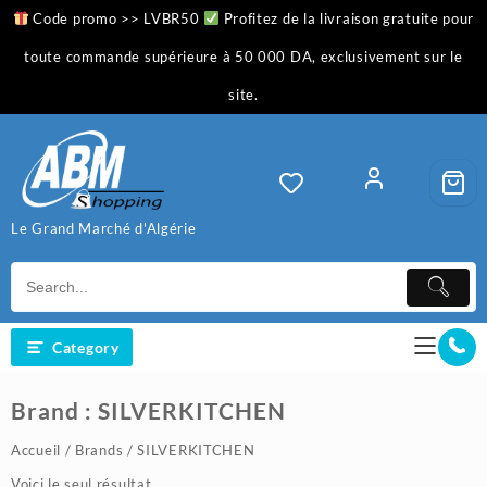
Skip
Code promo >> LVBR50
Profitez de la livraison gratuite pour
to
content
toute commande supérieure à 50 000 DA, exclusivement sur le
site.
Le Grand Marché d'Algérie
Category
Brand :
SILVERKITCHEN
Accueil
/ Brands / SILVERKITCHEN
Voici le seul résultat