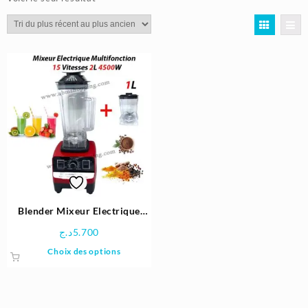
Blender Mixeur Electrique
Multifonction 15 Vitesses 2L
د.ج
5.700
4500W | SILVERKITCHEN SK-
Ce
Choix des options
9120
produit
a
plusieurs
variations.